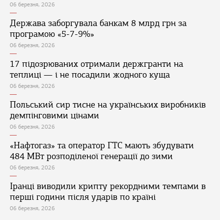
06 березня, 2026
Держава заборгувала банкам 8 млрд грн за
програмою «5-7-9%»
06 березня, 2026
17 підозрюваних отримали держгранти на
теплиці — і не посадили жодного куща
06 березня, 2026
Польський сир тисне на українських виробників
демпінговими цінами
06 березня, 2026
«Нафтогаз» та оператор ГТС мають збудувати
484 МВт розподіленої генерації до зими
06 березня, 2026
Іранці виводили крипту рекордними темпами в
перші години після ударів по країні
06 березня, 2026