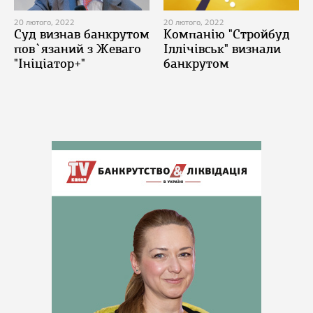
20 лютого, 2022
20 лютого, 2022
Суд визнав банкрутом
Компанію "Стройбуд
пов`язаний з Жеваго
Іллічівськ" визнали
"Ініціатор+"
банкрутом