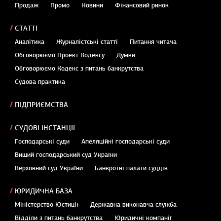
Продаж
Промо
Новини
Фінансовий ринок
СТАТТІ
Аналітика
Журналістські статті
Питання читача
Обговорюємо Проект Кодексу
Думки
Обговорюємо Кодекс з питань банкрутства
Судова практика
ПІДПРИЄМСТВА
СУДОВІ ІНСТАНЦІЇ
Господарські суди
Апеляційні господарські суди
Вищий господарський суд України
Верховний суд України
Банкротні палати суддів
ЮРИДИЧНА БАЗА
Міністерство Юстиції
Державна виконавча служба
Відділи з питань банкрутства
Юридичні компанії