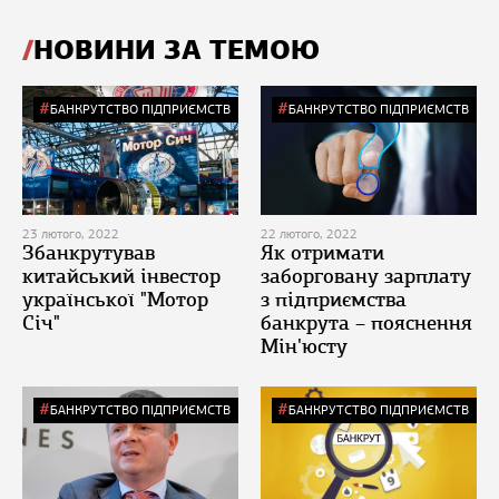
НОВИНИ ЗА ТЕМОЮ
БАНКРУТСТВО ПІДПРИЄМСТВ
БАНКРУТСТВО ПІДПРИЄМСТВ
23 лютого, 2022
22 лютого, 2022
Збанкрутував
Як отримати
китайський інвестор
заборговану зарплату
української "Мотор
з підприємства
Січ"
банкрута – пояснення
Мін'юсту
БАНКРУТСТВО ПІДПРИЄМСТВ
БАНКРУТСТВО ПІДПРИЄМСТВ