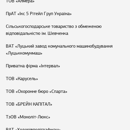
ТОВ «Алмера»
ПрАТ «Ікс 5 Рітейл Груп Україна»
Сільськогосподарське товариство з обмеженою
відповідальністю ім. Шевченка
ВАТ «Луцький завод комунального машинобудування
«Луцьккомунмаш»
Приватна фірма «Інтервал»
ТОВ «Карусель»
ТОВ «Охоронне бюро «Спарта»
ТОВ «БРЕЙН КАПІТАЛ»
ТзОВ «Моноліт-Люкс»
ВАТ «Ходорівполіграфмаш»