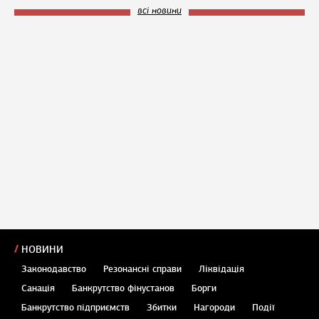
всі новини
НОВИНИ
Законодавство
Резонансні справи
Ліквідація
Санація
Банкрутство фінустанов
Борги
Банкрутство підприємств
Збитки
Нагороди
Події