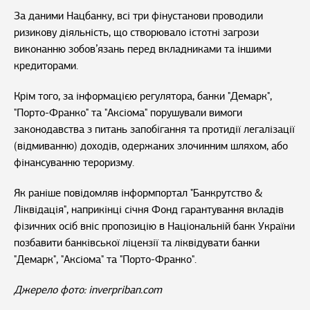
За даними Нацбанку, всі три фінустанови проводили
ризикову діяльність, що створювало істотні загрози
виконанню зобов’язань перед вкладниками та іншими
кредиторами.
Крім того, за інформацією регулятора, банки "Демарк",
"Порто-Франко" та "Аксіома" порушували вимоги
законодавства з питань запобігання та протидії легалізації
(відмиванню) доходів, одержаних злочинним шляхом, або
фінансуванню тероризму.
Як раніше повідомляв інформпортал "Банкрутство &
Ліквідація", наприкінці січня Фонд гарантування вкладів
фізичних осіб вніс пропозицію в Національній банк України
позбавити банківської ліцензії та ліквідувати банки
"Демарк", "Аксіома" та "Порто-Франко".
Джерело фото: inverpriban.com