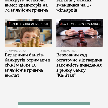
банкрути погасили
вкладів у банках
вимог кредиторів на
зменшився на 17
74 мільйони гривень
мільярдів
БАНКРУТСТВО ФІНУСТАНОВ
БАНКРУТСТВО ФІНУСТАНОВ
20 лютого, 2022
17 лютого, 2022
Вкладники банків-
Верховний суд
банкрутів отримали в
остаточно підтвердив
січні майже 10
законність виведення
мільйонів гривень
з ринку банку
виплат
"Капітал"