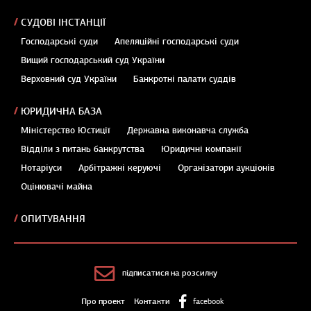
СУДОВІ ІНСТАНЦІЇ
Господарські суди
Апеляційні господарські суди
Вищий господарський суд України
Верховний суд України
Банкротні палати суддів
ЮРИДИЧНА БАЗА
Міністерство Юстиції
Державна виконавча служба
Відділи з питань банкрутства
Юридичні компанії
Нотаріуси
Арбітражні керуючі
Організатори аукціонів
Оцінювачі майна
ОПИТУВАННЯ
підписатися на розсилку
Про проект
Контакти
facebook