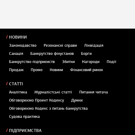
НОВИНИ
Законодавство
Резонансні справи
Ліквідація
Санація
Банкрутство фінустанов
Борги
Банкрутство підприємств
Збитки
Нагороди
Події
Продаж
Промо
Новини
Фінансовий ринок
СТАТТІ
Аналітика
Журналістські статті
Питання читача
Обговорюємо Проект Кодексу
Думки
Обговорюємо Кодекс з питань банкрутства
Судова практика
ПІДПРИЄМСТВА