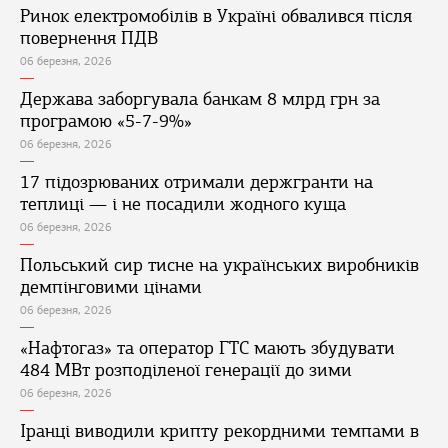
Ринок електромобілів в Україні обвалився після
повернення ПДВ
06 березня, 2026
Держава заборгувала банкам 8 млрд грн за
програмою «5-7-9%»
06 березня, 2026
17 підозрюваних отримали держгранти на
теплиці — і не посадили жодного куща
06 березня, 2026
Польський сир тисне на українських виробників
демпінговими цінами
06 березня, 2026
«Нафтогаз» та оператор ГТС мають збудувати
484 МВт розподіленої генерації до зими
06 березня, 2026
Іранці виводили крипту рекордними темпами в