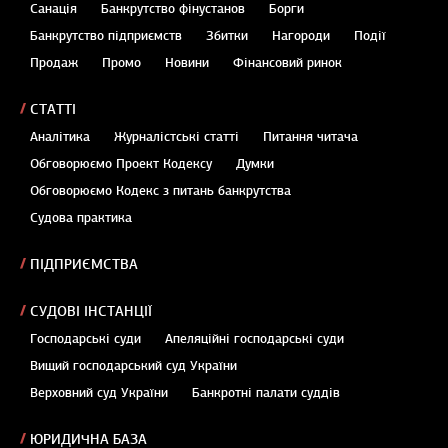
Санація
Банкрутство фінустанов
Борги
Банкрутство підприємств
Збитки
Нагороди
Події
Продаж
Промо
Новини
Фінансовий ринок
СТАТТІ
Аналітика
Журналістські статті
Питання читача
Обговорюємо Проект Кодексу
Думки
Обговорюємо Кодекс з питань банкрутства
Судова практика
ПІДПРИЄМСТВА
СУДОВІ ІНСТАНЦІЇ
Господарські суди
Апеляційні господарські суди
Вищий господарський суд України
Верховний суд України
Банкротні палати суддів
ЮРИДИЧНА БАЗА