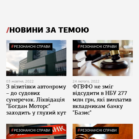
НОВИНИ ЗА ТЕМОЮ
РЕЗОНАНСНІ СПРАВИ
РЕЗОНАНСНІ СПРАВИ
03 жовтня, 2022
24 лютого, 2022
З візитівки автопрому
ФГВФО не зміг
– до судових
відсудити в НБУ 277
суперечок. Ліквідація
млн грн, які виплатив
"Богдан Моторс"
вкладникам банку
заходить у глухий кут
"Базис"
РЕЗОНАНСНІ СПРАВИ
РЕЗОНАНСНІ СПРАВИ