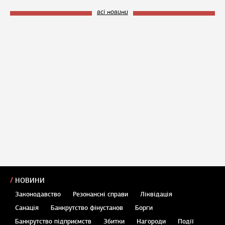
всі новини
НОВИНИ
Законодавство
Резонансні справи
Ліквідація
Санація
Банкрутство фінустанов
Борги
Банкрутство підприємств
Збитки
Нагороди
Події