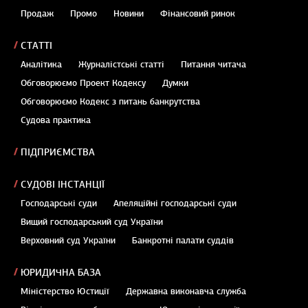
Продаж
Промо
Новини
Фінансовий ринок
СТАТТІ
Аналітика
Журналістські статті
Питання читача
Обговорюємо Проект Кодексу
Думки
Обговорюємо Кодекс з питань банкрутства
Судова практика
ПІДПРИЄМСТВА
СУДОВІ ІНСТАНЦІЇ
Господарські суди
Апеляційні господарські суди
Вищий господарський суд України
Верховний суд України
Банкротні палати суддів
ЮРИДИЧНА БАЗА
Міністерство Юстиції
Державна виконавча служба