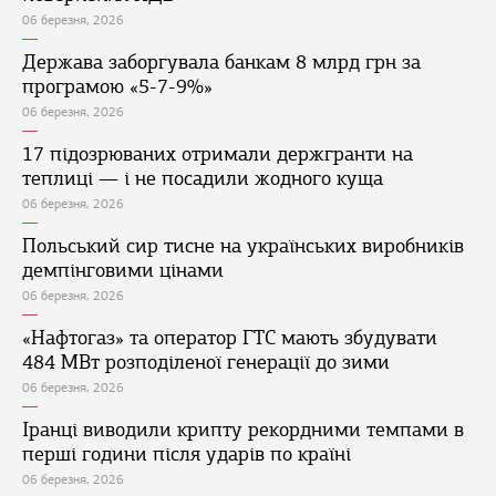
06 березня, 2026
Держава заборгувала банкам 8 млрд грн за
програмою «5-7-9%»
06 березня, 2026
17 підозрюваних отримали держгранти на
теплиці — і не посадили жодного куща
06 березня, 2026
Польський сир тисне на українських виробників
демпінговими цінами
06 березня, 2026
«Нафтогаз» та оператор ГТС мають збудувати
484 МВт розподіленої генерації до зими
06 березня, 2026
Іранці виводили крипту рекордними темпами в
перші години після ударів по країні
06 березня, 2026