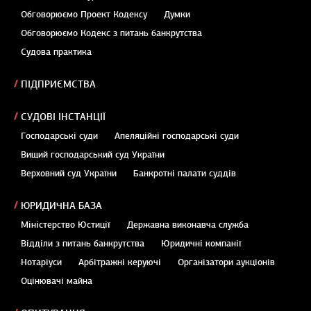
Обговорюємо Проект Кодексу
Думки
Обговорюємо Кодекс з питань банкрутства
Судова практика
ПІДПРИЄМСТВА
СУДОВІ ІНСТАНЦІЇ
Господарські суди
Апеляційні господарські суди
Вищий господарський суд України
Верховний суд України
Банкротні палати суддів
ЮРИДИЧНА БАЗА
Міністерство Юстиції
Державна виконавча служба
Відділи з питань банкрутства
Юридичні компанії
Нотаріуси
Арбітражні керуючі
Організатори аукціонів
Оцінювачі майна