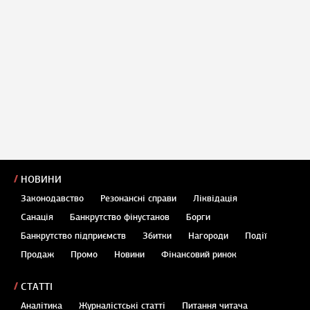
НОВИНИ
Законодавство
Резонансні справи
Ліквідація
Санація
Банкрутство фінустанов
Борги
Банкрутство підприємств
Збитки
Нагороди
Події
Продаж
Промо
Новини
Фінансовий ринок
СТАТТІ
Аналітика
Журналістські статті
Питання читача