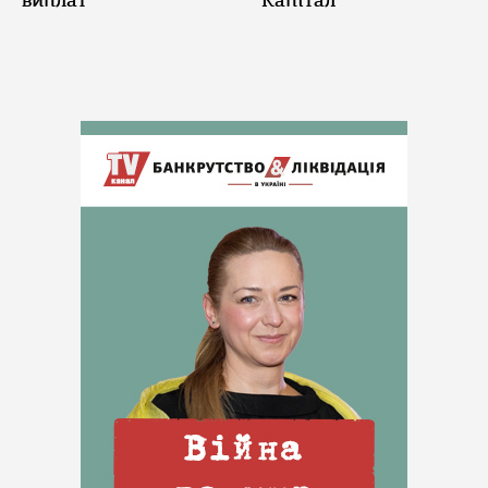
виплат
"Капітал"