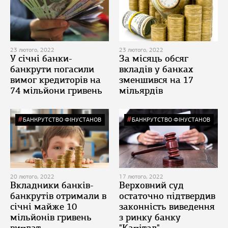
23 лютого, 2022
23 лютого, 2022
У січні банки-
За місяць обсяг
банкрути погасили
вкладів у банках
вимог кредиторів на
зменшився на 17
74 мільйони гривень
мільярдів
БАНКРУТСТВО ФІНУСТАНОВ
БАНКРУТСТВО ФІНУСТАНОВ
20 лютого, 2022
17 лютого, 2022
Вкладники банків-
Верховний суд
банкрутів отримали в
остаточно підтвердив
січні майже 10
законність виведення
мільйонів гривень
з ринку банку