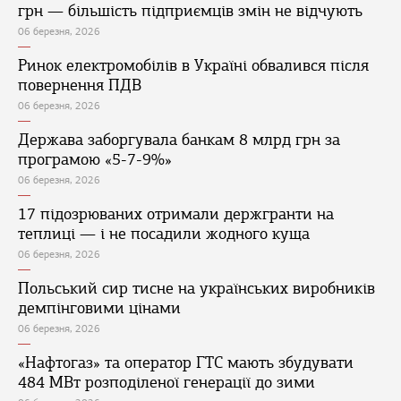
грн — більшість підприємців змін не відчують
06 березня, 2026
Ринок електромобілів в Україні обвалився після
повернення ПДВ
06 березня, 2026
Держава заборгувала банкам 8 млрд грн за
програмою «5-7-9%»
06 березня, 2026
17 підозрюваних отримали держгранти на
теплиці — і не посадили жодного куща
06 березня, 2026
Польський сир тисне на українських виробників
демпінговими цінами
06 березня, 2026
«Нафтогаз» та оператор ГТС мають збудувати
484 МВт розподіленої генерації до зими