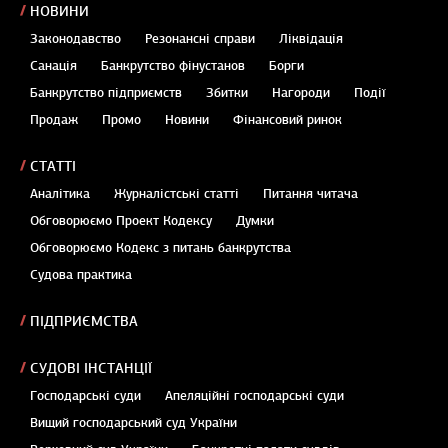
НОВИНИ
Законодавство
Резонансні справи
Ліквідація
Санація
Банкрутство фінустанов
Борги
Банкрутство підприємств
Збитки
Нагороди
Події
Продаж
Промо
Новини
Фінансовий ринок
СТАТТІ
Аналітика
Журналістські статті
Питання читача
Обговорюємо Проект Кодексу
Думки
Обговорюємо Кодекс з питань банкрутства
Судова практика
ПІДПРИЄМСТВА
СУДОВІ ІНСТАНЦІЇ
Господарські суди
Апеляційні господарські суди
Вищий господарський суд України