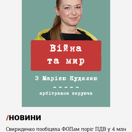
НОВИНИ
Свириденко пообіцяла ФОПам поріг ПДВ у 4 млн