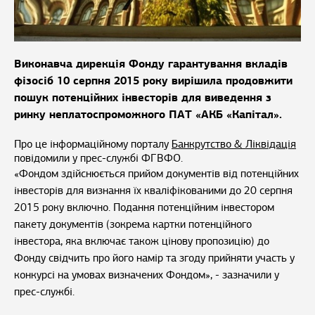
Виконавча дирекція Фонду гарантування вкладів
фізосіб 10 серпня 2015 року вирішила продовжити
пошук потенційних інвесторів для виведення з
ринку неплатоспроможного ПАТ «АКБ «Капітал».
Про це інформаційному порталу
Банкрутство & Ліквідація
повідомили у прес-службі ФГВФО.
«Фондом здійснюється прийом документів від потенційних
інвесторів для визнання їх кваліфікованими до 20 серпня
2015 року включно. Подання потенційним інвестором
пакету документів (зокрема картки потенційного
інвестора, яка включає також цінову пропозицію) до
Фонду свідчить про його намір та згоду прийняти участь у
конкурсі на умовах визначених Фондом», - зазначили у
прес-службі.