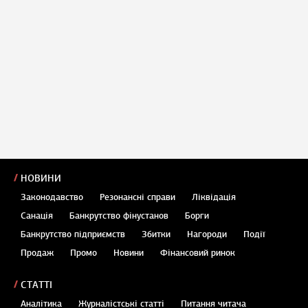
НОВИНИ
Законодавство
Резонансні справи
Ліквідація
Санація
Банкрутство фінустанов
Борги
Банкрутство підприємств
Збитки
Нагороди
Події
Продаж
Промо
Новини
Фінансовий ринок
СТАТТІ
Аналітика
Журналістські статті
Питання читача