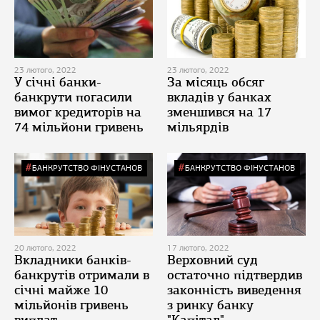
23 лютого, 2022
23 лютого, 2022
У січні банки-
За місяць обсяг
банкрути погасили
вкладів у банках
вимог кредиторів на
зменшився на 17
74 мільйони гривень
мільярдів
БАНКРУТСТВО ФІНУСТАНОВ
БАНКРУТСТВО ФІНУСТАНОВ
20 лютого, 2022
17 лютого, 2022
Вкладники банків-
Верховний суд
банкрутів отримали в
остаточно підтвердив
січні майже 10
законність виведення
мільйонів гривень
з ринку банку