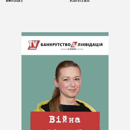
виплат
"Капітал"