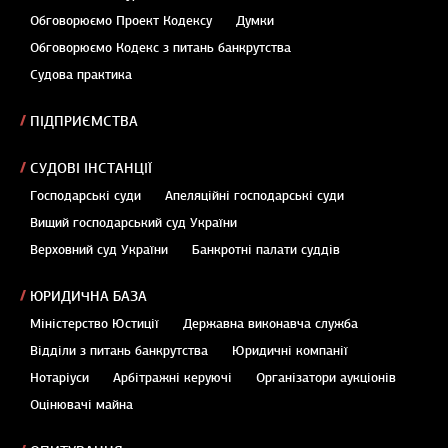
Обговорюємо Проект Кодексу
Думки
Обговорюємо Кодекс з питань банкрутства
Судова практика
ПІДПРИЄМСТВА
СУДОВІ ІНСТАНЦІЇ
Господарські суди
Апеляційні господарські суди
Вищий господарський суд України
Верховний суд України
Банкротні палати суддів
ЮРИДИЧНА БАЗА
Міністерство Юстиції
Державна виконавча служба
Відділи з питань банкрутства
Юридичні компанії
Нотаріуси
Арбітражні керуючі
Організатори аукціонів
Оцінювачі майна