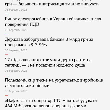
грн — більшість підприємців змін не відчують
06 березня, 2026
Ринок електромобілів в Україні обвалився після
повернення ПДВ
06 березня, 2026
Держава заборгувала банкам 8 млрд грн за
програмою «5-7-9%»
06 березня, 2026
17 підозрюваних отримали держгранти на
теплиці — і не посадили жодного куща
06 березня, 2026
Польський сир тисне на українських виробників
демпінговими цінами
06 березня, 2026
«Нафтогаз» та оператор ГТС мають збудувати
484 МВт розподіленої генерації до зими