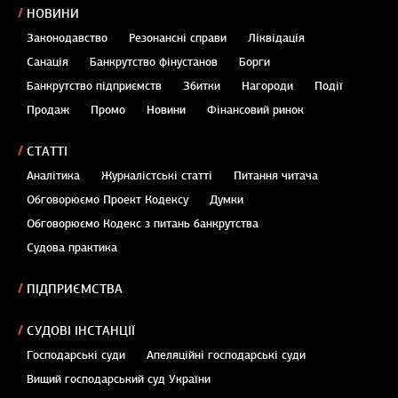
НОВИНИ
Законодавство
Резонансні справи
Ліквідація
Санація
Банкрутство фінустанов
Борги
Банкрутство підприємств
Збитки
Нагороди
Події
Продаж
Промо
Новини
Фінансовий ринок
СТАТТІ
Аналітика
Журналістські статті
Питання читача
Обговорюємо Проект Кодексу
Думки
Обговорюємо Кодекс з питань банкрутства
Судова практика
ПІДПРИЄМСТВА
СУДОВІ ІНСТАНЦІЇ
Господарські суди
Апеляційні господарські суди
Вищий господарський суд України