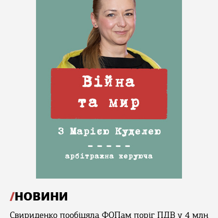
НОВИНИ
Свириденко пообіцяла ФОПам поріг ПДВ у 4 млн