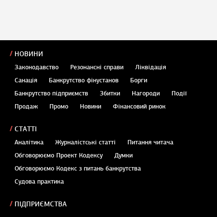
НОВИНИ
Законодавство
Резонансні справи
Ліквідація
Санація
Банкрутство фінустанов
Борги
Банкрутство підприємств
Збитки
Нагороди
Події
Продаж
Промо
Новини
Фінансовий ринок
СТАТТІ
Аналітика
Журналістські статті
Питання читача
Обговорюємо Проект Кодексу
Думки
Обговорюємо Кодекс з питань банкрутства
Судова практика
ПІДПРИЄМСТВА