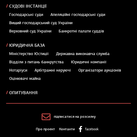
СУДОВІ ІНСТАНЦІЇ
Господарські суди
Апеляційні господарські суди
Вищий господарський суд України
Верховний суд України
Банкротні палати суддів
ЮРИДИЧНА БАЗА
Міністерство Юстиції
Державна виконавча служба
Відділи з питань банкрутства
Юридичні компанії
Нотаріуси
Арбітражні керуючі
Організатори аукціонів
Оцінювачі майна
ОПИТУВАННЯ
підписатися на розсилку
Про проект
Контакти
facebook