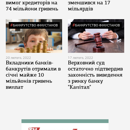
вимог кредиторів на
зменшився на 17
74 мільйони гривень
мільярдів
БАНКРУТСТВО ФІНУСТАНОВ
БАНКРУТСТВО ФІНУСТАНОВ
20 лютого, 2022
17 лютого, 2022
Вкладники банків-
Верховний суд
банкрутів отримали в
остаточно підтвердив
січні майже 10
законність виведення
мільйонів гривень
з ринку банку
виплат
"Капітал"