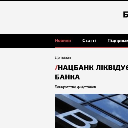
Новини
Статті
Підприє
До новин
НАЦБАНК ЛІКВІДУ
БАНКА
Банкрутство фінустанов