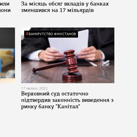
сили
За місяць обсяг вкладів у банках
йони
зменшився на 17 мільярдів
БАНКРУТСТВО ФІНУСТАНОВ
17 лютого, 2022
Верховний суд остаточно
підтвердив законність виведення з
ринку банку "Капітал"