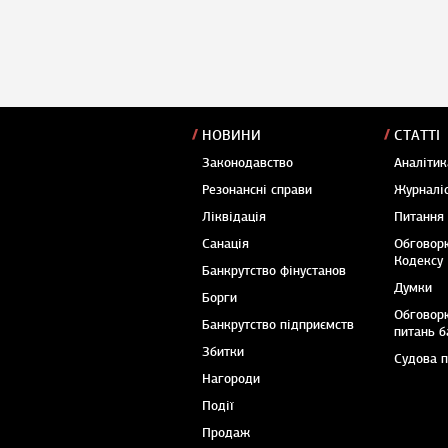
НОВИНИ
СТАТТІ
Законодавство
Аналітик
Резонансні справи
Журналіс
Ліквідація
Питання
Санація
Обговор
Кодексу
Банкрутство фінустанов
Думки
Борги
Обговор
Банкрутство підприємств
питань б
Збитки
Судова 
Нагороди
Події
Продаж