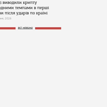
ці виводили крипту
рдними темпами в перші
и після ударів по країні
зня, 2026
всі новини