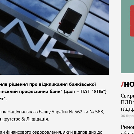
Н
няв рішення про відкликання банківської
аїнський професійний банк" (далі – ПАТ "УПБ")
Свир
т".
ПДВ 
підп
ння Національного банку України № 562 та № 563,
06 бере
нкрутство & Ліквідація
.
Ринок
ан фінансового оздоровлення, який відповідно до
обва