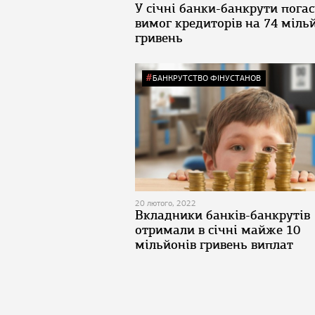
У січні банки-банкрути пога
вимог кредиторів на 74 міль
гривень
БАНКРУТСТВО ФІНУСТАНОВ
20 лютого, 2022
Вкладники банків-банкрутів
отримали в січні майже 10
мільйонів гривень виплат