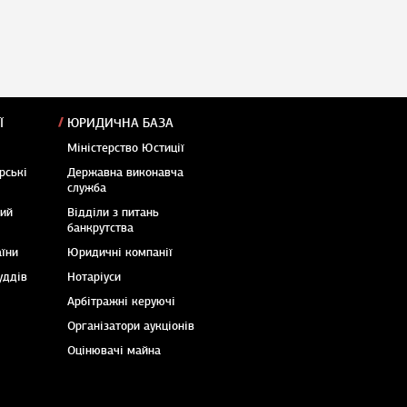
Ї
ЮРИДИЧНА БАЗА
Міністерство Юстиції
рські
Державна виконавча
служба
кий
Відділи з питань
банкрутства
аїни
Юридичні компанії
уддів
Нотаріуси
Арбітражні керуючі
Організатори аукціонів
Оцінювачі майна