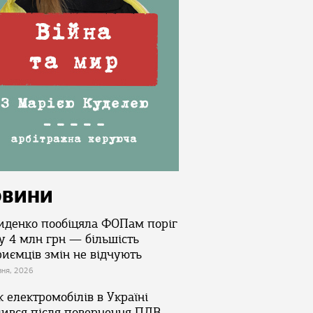
ОВИНИ
иденко пообіцяла ФОПам поріг
у 4 млн грн — більшість
риємців змін не відчують
зня, 2026
 електромобілів в Україні
лився після повернення ПДВ