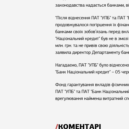
законодавства надається банками, ві
"Після віднесення ПАТ "УПБ" та ПАТ 
продовжувалося погіршення їх фінанс
банками своїх зобов’язань перед вк
"Національний кредит" був не в змозі
млн. грн. та не привів свою діяльніст
заявила директор Департаменту банк
Нагадаємо, ПАТ "УПБ" було віднесен
"Банк Національний кредит" – 05 чер
Фонд гарантування вкладів фізичних
ПАТ "УПБ" та ПАТ "Банк Національни
врегулювання найменш витратний спо
КОМЕНТАРІ