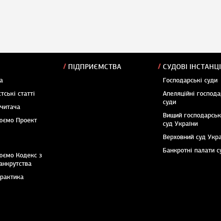
ПІДПРИЄМСТВА
СУДОВІ ІНСТАНЦІ
а
Господарські суди
тські статті
Апеляційні господа
суди
 читача
Вищий господарсь
юємо Проект
суд України
Верховний суд Укр
Банкротні палати с
юємо Кодекс з
анкрутства
практика