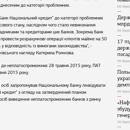
днесеним до категорії проблемних.
06 бере
Держ
"Банк Національний кредит" до категорії проблемних
млрд
ового стану, наслідком чого стало невиконання
06 бере
ладниками та кредиторами цих банків. Зокрема банк
 провести розрахункові операції клієнтів майже на 50
17 п
ь у відповідність із вимогами законодавства", -
держ
івського нагляду Катерина Рожкова.
поса
06 бере
о до неплатоспроможних 28 травня 2015 року, ПАТ
Поль
вня 2015 року.
укра
демп
 осіб запропонував Національному банку ліквідувати
й кредит" з огляду на затверджений планом
06 бере
сіб виведення неплатоспроможних банків з ринку.
«Наф
збуд
генер
06 бере