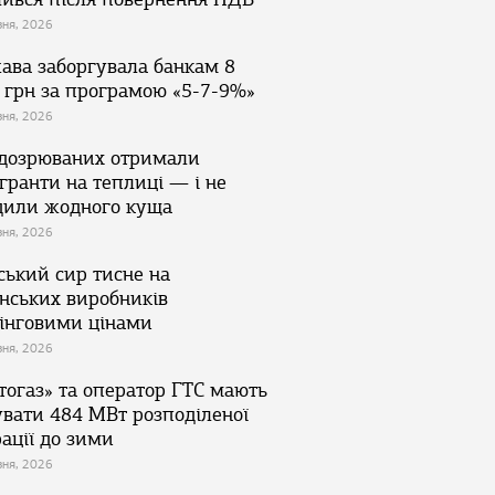
зня, 2026
ава заборгувала банкам 8
 грн за програмою «5-7-9%»
зня, 2026
ідозрюваних отримали
гранти на теплиці — і не
дили жодного куща
зня, 2026
ський сир тисне на
їнських виробників
інговими цінами
зня, 2026
тогаз» та оператор ГТС мають
увати 484 МВт розподіленої
ації до зими
зня, 2026