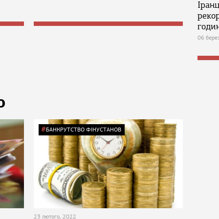
Іран
реко
годин
06 бере
Ю
БАНКРУТСТВО ФІНУСТАНОВ
23 лютого, 2022