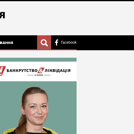
вання
facebook