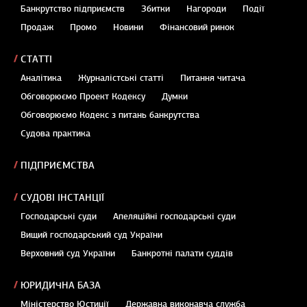
Банкрутство підприємств
Збитки
Нагороди
Події
Продаж
Промо
Новини
Фінансовий ринок
СТАТТІ
Аналітика
Журналістські статті
Питання читача
Обговорюємо Проект Кодексу
Думки
Обговорюємо Кодекс з питань банкрутства
Судова практика
ПІДПРИЄМСТВА
СУДОВІ ІНСТАНЦІЇ
Господарські суди
Апеляційні господарські суди
Вищий господарський суд України
Верховний суд України
Банкротні палати суддів
ЮРИДИЧНА БАЗА
Міністерство Юстиції
Державна виконавча служба