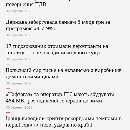
повернення ПДВ
06 березня, 2026
Держава заборгувала банкам 8 млрд грн за
програмою «5-7-9%»
06 березня, 2026
17 підозрюваних отримали держгранти на
теплиці — і не посадили жодного куща
06 березня, 2026
Польський сир тисне на українських виробників
демпінговими цінами
06 березня, 2026
«Нафтогаз» та оператор ГТС мають збудувати
484 МВт розподіленої генерації до зими
06 березня, 2026
Іранці виводили крипту рекордними темпами в
перші години після ударів по країні