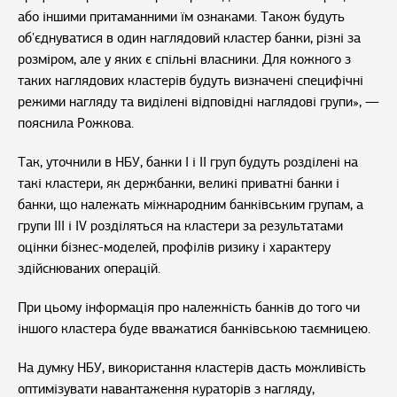
або іншими притаманними їм ознаками. Також будуть
об'єднуватися в один наглядовий кластер банки, різні за
розміром, але у яких є спільні власники. Для кожного з
таких наглядових кластерів будуть визначені специфічні
режими нагляду та виділені відповідні наглядові групи», —
пояснила Рожкова.
Так, уточнили в НБУ, банки I і II груп будуть розділені на
такі кластери, як держбанки, великі приватні банки і
банки, що належать міжнародним банківським групам, а
групи III і IV розділяться на кластери за результатами
оцінки бізнес-моделей, профілів ризику і характеру
здійснюваних операцій.
При цьому інформація про належність банків до того чи
іншого кластера буде вважатися банківською таємницею.
На думку НБУ, використання кластерів дасть можливість
оптимізувати навантаження кураторів з нагляду,