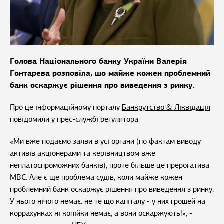
Голова Національного банку України Валерія
Гонтарева розповіла, що майже кожен проблемний
банк оскаржує рішення про виведення з ринку.
Про це інформаційному порталу
Банкрутство & Ліквідація
повідомили у прес-службі регулятора
«Ми вже подаємо заяви в усі органи (по фактам виводу
активів акціонерами та керівництвом вже
неплатоспроможних банків), проте більше це прерогатива
МВС. Але є ще проблема судів, коли майже кожен
проблемний банк оскаржує рішення про виведення з ринку.
У нього нічого немає: не те що капіталу - у них грошей на
коррахунках ні копійки немає, а вони оскаржують!», -