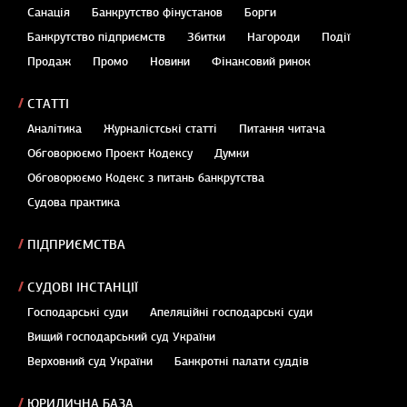
Санація
Банкрутство фінустанов
Борги
Банкрутство підприємств
Збитки
Нагороди
Події
Продаж
Промо
Новини
Фінансовий ринок
СТАТТІ
Аналітика
Журналістські статті
Питання читача
Обговорюємо Проект Кодексу
Думки
Обговорюємо Кодекс з питань банкрутства
Судова практика
ПІДПРИЄМСТВА
СУДОВІ ІНСТАНЦІЇ
Господарські суди
Апеляційні господарські суди
Вищий господарський суд України
Верховний суд України
Банкротні палати суддів
ЮРИДИЧНА БАЗА