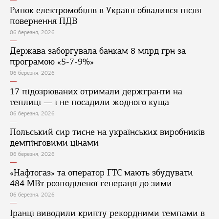
Ринок електромобілів в Україні обвалився після
повернення ПДВ
06 березня, 2026
Держава заборгувала банкам 8 млрд грн за
програмою «5-7-9%»
06 березня, 2026
17 підозрюваних отримали держгранти на
теплиці — і не посадили жодного куща
06 березня, 2026
Польський сир тисне на українських виробників
демпінговими цінами
06 березня, 2026
«Нафтогаз» та оператор ГТС мають збудувати
484 МВт розподіленої генерації до зими
06 березня, 2026
Іранці виводили крипту рекордними темпами в