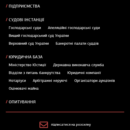
ПІДПРИЄМСТВА
СУДОВІ ІНСТАНЦІЇ
Господарські суди
Апеляційні господарські суди
Вищий господарський суд України
Верховний суд України
Банкротні палати суддів
ЮРИДИЧНА БАЗА
Міністерство Юстиції
Державна виконавча служба
Відділи з питань банкрутства
Юридичні компанії
Нотаріуси
Арбітражні керуючі
Організатори аукціонів
Оцінювачі майна
ОПИТУВАННЯ
підписатися на розсилку