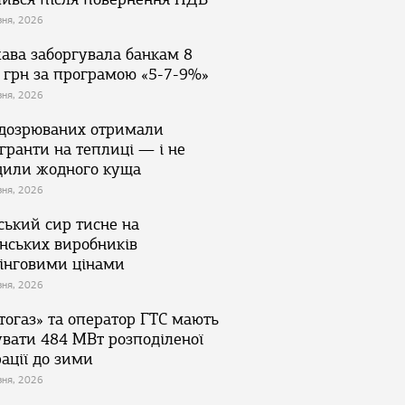
зня, 2026
ава заборгувала банкам 8
 грн за програмою «5-7-9%»
зня, 2026
ідозрюваних отримали
гранти на теплиці — і не
дили жодного куща
зня, 2026
ський сир тисне на
їнських виробників
інговими цінами
зня, 2026
тогаз» та оператор ГТС мають
увати 484 МВт розподіленої
ації до зими
зня, 2026