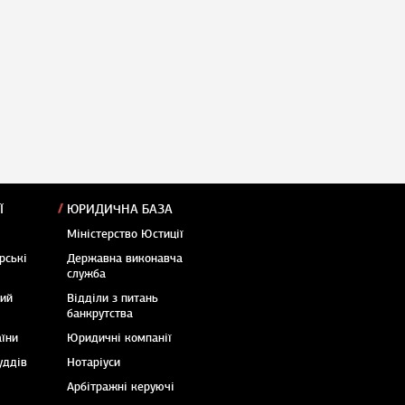
Ї
ЮРИДИЧНА БАЗА
Міністерство Юстиції
рські
Державна виконавча
служба
кий
Відділи з питань
банкрутства
аїни
Юридичні компанії
уддів
Нотаріуси
Арбітражні керуючі