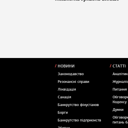
НОВИНИ
СТАТТІ
Законодавство
Аналітик
Резонансні справи
Журналіс
Ліквідація
Питання
Санація
Обговор
Кодексу
Банкрутство фінустанов
Думки
Борги
Обговор
Банкрутство підприємств
питань б