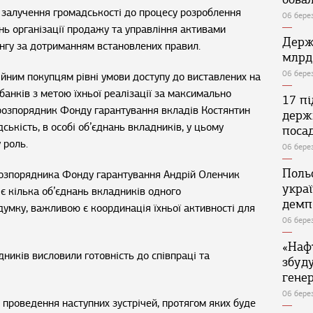
залучення громадськості до процесу розроблення
06 бере
нь організації продажу та управління активами
Держ
нгу за дотриманням встановлених правил.
млрд
06 бере
йним покупцям рівні умови доступу до виставлених на
анків з метою їхньої реалізації за максимально
17 п
-розпорядник Фонду гарантування вкладів Костянтин
держ
ськість, в особі об’єднань вкладників, у цьому
поса
 роль.
06 бере
Поль
розпорядника Фонду гарантування Андрій Оленчик
укра
 є кілька об’єднань вкладників одного
демп
умку, важливою є координація їхньої активності для
06 бере
«Наф
дників висловили готовність до співпраці та
збуд
генер
06 бере
 проведення наступних зустрічей, протягом яких буде