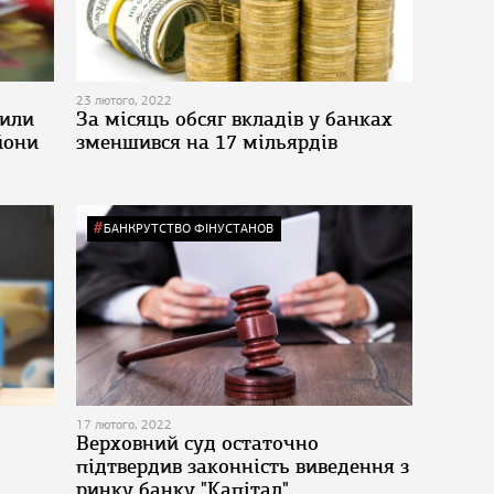
23 лютого, 2022
сили
За місяць обсяг вкладів у банках
йони
зменшився на 17 мільярдів
БАНКРУТСТВО ФІНУСТАНОВ
17 лютого, 2022
Верховний суд остаточно
підтвердив законність виведення з
ринку банку "Капітал"