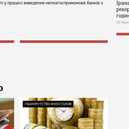
Іран
ті у процесі виведення неплатоспроможних банків з
реко
годин
06 бере
Ю
БАНКРУТСТВО ФІНУСТАНОВ