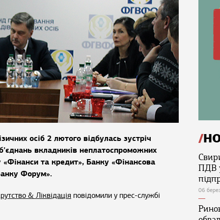
Н
зичних осіб 2 лютого відбулась зустріч
об’єднань вкладників неплатоспроможних
Свир
у «Фінанси та кредит», Банку «Фінансова
ПДВ 
«Банку Форум».
підп
06 бере
рутство & Ліквідація
повідомили у прес-службі
Ринок
обва