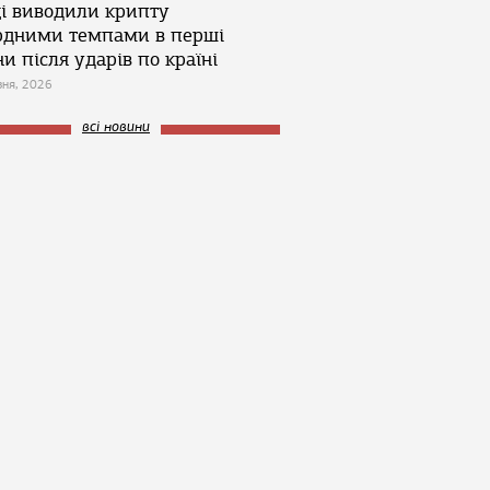
ці виводили крипту
рдними темпами в перші
и після ударів по країні
зня, 2026
всі новини