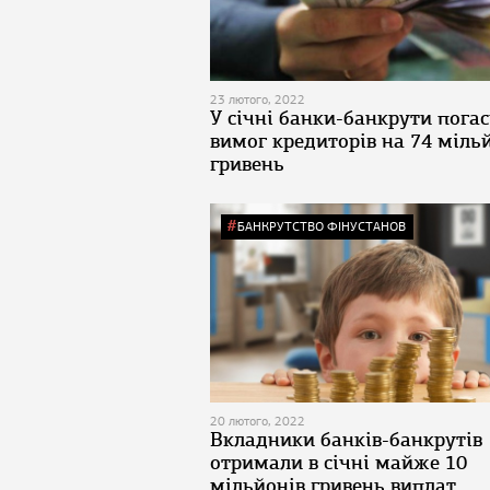
23 лютого, 2022
У січні банки-банкрути пога
вимог кредиторів на 74 міль
гривень
БАНКРУТСТВО ФІНУСТАНОВ
20 лютого, 2022
Вкладники банків-банкрутів
отримали в січні майже 10
мільйонів гривень виплат