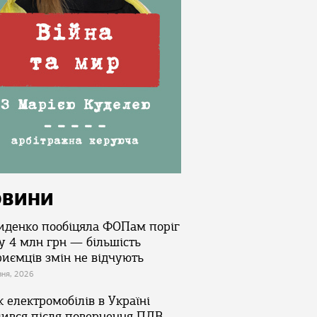
ОВИНИ
иденко пообіцяла ФОПам поріг
у 4 млн грн — більшість
риємців змін не відчують
зня, 2026
 електромобілів в Україні
лився після повернення ПДВ