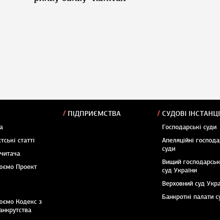
ПІДПРИЄМСТВА
СУДОВІ ІНСТАНЦІ
а
Господарські суди
тські статті
Апеляційні господа
суди
 читача
Вищий господарсь
юємо Проект
суд України
Верховний суд Укр
Банкротні палати с
юємо Кодекс з
анкрутства