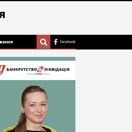
вання
facebook