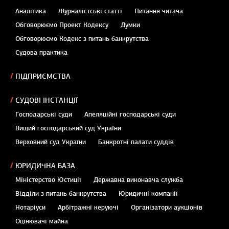
Аналітика
Журналістські статті
Питання читача
Обговорюємо Проект Кодексу
Думки
Обговорюємо Кодекс з питань банкрутства
Судова практика
ПІДПРИЄМСТВА
СУДОВІ ІНСТАНЦІЇ
Господарські суди
Апеляційні господарські суди
Вищий господарський суд України
Верховний суд України
Банкротні палати суддів
ЮРИДИЧНА БАЗА
Міністерство Юстиції
Державна виконавча служба
Відділи з питань банкрутства
Юридичні компанії
Нотаріуси
Арбітражні керуючі
Організатори аукціонів
Оцінювачі майна