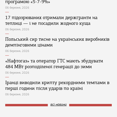
програмою «5-7-9%»
06 березня, 2026
17 підозрюваних отримали держгранти на
теплиці — і не посадили жодного куща
06 березня, 2026
Польський сир тисне на українських виробників
демпінговими цінами
06 березня, 2026
«Нафтогаз» та оператор ГТС мають збудувати
484 МВт розподіленої генерації до зими
06 березня, 2026
Іранці виводили крипту рекордними темпами в
перші години після ударів по країні
06 березня, 2026
всі новини