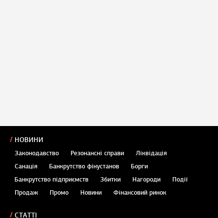
НОВИНИ
Законодавство
Резонансні справи
Ліквідація
Санація
Банкрутство фінустанов
Борги
Банкрутство підприємств
Збитки
Нагороди
Події
Продаж
Промо
Новини
Фінансовий ринок
СТАТТІ