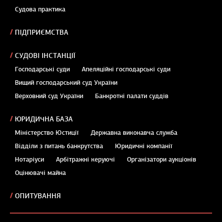
Судова практика
ПІДПРИЄМСТВА
СУДОВІ ІНСТАНЦІЇ
Господарські суди
Апеляційні господарські суди
Вищий господарський суд України
Верховний суд України
Банкротні палати суддів
ЮРИДИЧНА БАЗА
Міністерство Юстиції
Державна виконавча служба
Відділи з питань банкрутства
Юридичні компанії
Нотаріуси
Арбітражні керуючі
Організатори аукціонів
Оцінювачі майна
ОПИТУВАННЯ