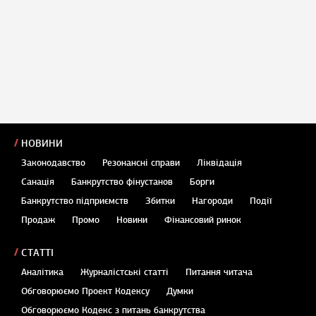
НОВИНИ
Законодавство
Резонансні справи
Ліквідація
Санація
Банкрутство фінустанов
Борги
Банкрутство підприємств
Збитки
Нагороди
Події
Продаж
Промо
Новини
Фінансовий ринок
СТАТТІ
Аналітика
Журналістські статті
Питання читача
Обговорюємо Проект Кодексу
Думки
Обговорюємо Кодекс з питань банкрутства