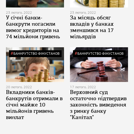
23 лютого, 2022
23 лютого, 2022
У січні банки-
За місяць обсяг
банкрути погасили
вкладів у банках
вимог кредиторів на
зменшився на 17
74 мільйони гривень
мільярдів
БАНКРУТСТВО ФІНУСТАНОВ
БАНКРУТСТВО ФІНУСТАНОВ
20 лютого, 2022
17 лютого, 2022
Вкладники банків-
Верховний суд
банкрутів отримали в
остаточно підтвердив
січні майже 10
законність виведення
мільйонів гривень
з ринку банку
виплат
"Капітал"