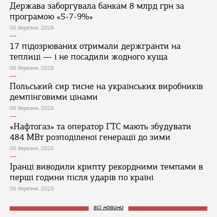
Держава заборгувала банкам 8 млрд грн за
програмою «5-7-9%»
06 березня, 2026
17 підозрюваних отримали держгранти на
теплиці — і не посадили жодного куща
06 березня, 2026
Польський сир тисне на українських виробників
демпінговими цінами
06 березня, 2026
«Нафтогаз» та оператор ГТС мають збудувати
484 МВт розподіленої генерації до зими
06 березня, 2026
Іранці виводили крипту рекордними темпами в
перші години після ударів по країні
06 березня, 2026
всі новини