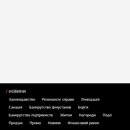
НОВИНИ
Законодавство
Резонансні справи
Ліквідація
Санація
Банкрутство фінустанов
Борги
Банкрутство підприємств
Збитки
Нагороди
Події
Продаж
Промо
Новини
Фінансовий ринок