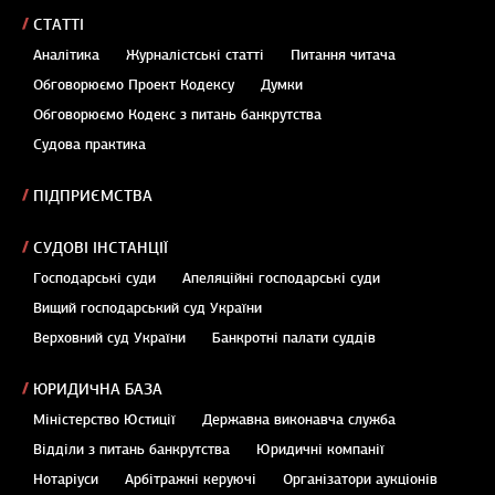
СТАТТІ
Аналітика
Журналістські статті
Питання читача
Обговорюємо Проект Кодексу
Думки
Обговорюємо Кодекс з питань банкрутства
Судова практика
ПІДПРИЄМСТВА
СУДОВІ ІНСТАНЦІЇ
Господарські суди
Апеляційні господарські суди
Вищий господарський суд України
Верховний суд України
Банкротні палати суддів
ЮРИДИЧНА БАЗА
Міністерство Юстиції
Державна виконавча служба
Відділи з питань банкрутства
Юридичні компанії
Нотаріуси
Арбітражні керуючі
Організатори аукціонів