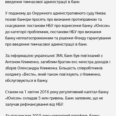
введення тимчасової адміністрації в банк.
У поданому до Окружного адміністративного суду Києва
позові банкіри просять про визнання протиправною та
скасування: постанови НБУ про віднесення банку «Юнісон»
до категорії проблемних, постанови НБУ про визнання
банку неплатоспроможним та рішення Фонду гарантування
про введення тимчасової адміністрації в банк.
За інформацією українськиї ЗМІ, банк був пов'язаний з
Антоном Клименко, загиблим братом екс-міністра доходів і
зборів Олександра Клименка. Більшість співробітників
холдингу «Вести», який також пов'язують з Клименко,
обслуговуються в банку.
Станом на 1 квітня 2016 року регулятивний капітал банку
«Юнісон» складав 5 млн гривень. Банк запевняє, що не
залучав рефінансування від НБУ.
За підсумками 2015 року кредитний портфель банку