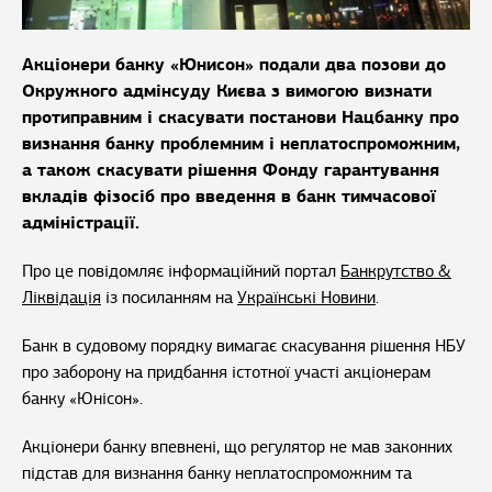
Акціонери банку «Юнисон» подали два позови до
Окружного адмінсуду Києва з вимогою визнати
протиправним і скасувати постанови Нацбанку про
визнання банку проблемним і неплатоспроможним,
а також скасувати рішення Фонду гарантування
вкладів фізосіб про введення в банк тимчасової
адміністрації.
Про це повідомляє інформаційний портал
Банкрутство &
Ліквідація
із посиланням на
Українські Новини
.
Банк в судовому порядку вимагає скасування рішення НБУ
про заборону на придбання істотної участі акціонерам
банку «Юнісон».
Акціонери банку впевнені, що регулятор не мав законних
підстав для визнання банку неплатоспроможним та