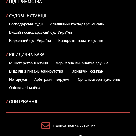
ПІДПРИЄМСТВА
СУДОВІ ІНСТАНЦІЇ
Господарські суди
Апеляційні господарські суди
Вищий господарський суд України
Верховний суд України
Банкротні палати суддів
ЮРИДИЧНА БАЗА
Міністерство Юстиції
Державна виконавча служба
Відділи з питань банкрутства
Юридичні компанії
Нотаріуси
Арбітражні керуючі
Організатори аукціонів
Оцінювачі майна
ОПИТУВАННЯ
підписатися на розсилку