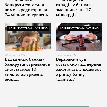
банкрути погасили
вкладів у банках
вимог кредиторів на
зменшився на 17
74 мільйони гривень
мільярдів
БАНКРУТСТВО ФІНУСТАНОВ
БАНКРУТСТВО ФІНУСТАНОВ
20 лютого, 2022
17 лютого, 2022
Вкладники банків-
Верховний суд
банкрутів отримали в
остаточно підтвердив
січні майже 10
законність виведення
мільйонів гривень
з ринку банку
виплат
"Капітал"