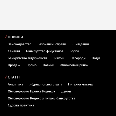
НОВИНИ
Законодавство
Резонансні справи
Ліквідація
Санація
Банкрутство фінустанов
Борги
Банкрутство підприємств
Збитки
Нагороди
Події
Продаж
Промо
Новини
Фінансовий ринок
СТАТТІ
Аналітика
Журналістські статті
Питання читача
Обговорюємо Проект Кодексу
Думки
Обговорюємо Кодекс з питань банкрутства
Судова практика