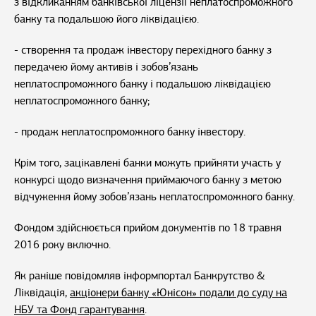
з відкликанням банківської ліцензії неплатоспроможного
банку та подальшою його ліквідацією.
- створення та продаж інвестору перехідного банку з
передачею йому активів і зобов’язань
неплатоспроможного банку і подальшою ліквідацією
неплатоспроможного банку;
- продаж неплатоспроможного банку інвестору.
Крім того, зацікавлені банки можуть прийняти участь у
конкурсі щодо визначення приймаючого банку з метою
відчуження йому зобов’язань неплатоспроможного банку.
Фондом здійснюється прийом документів по 18 травня
2016 року включно.
Як раніше повідомляв інформпортал Банкрутство &
Ліквідація,
акціонери банку «Юнісон» подали до суду на
НБУ та Фонд гарантування
.