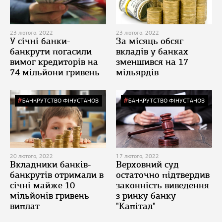
23 лютого, 2022
23 лютого, 2022
У січні банки-
За місяць обсяг
банкрути погасили
вкладів у банках
вимог кредиторів на
зменшився на 17
74 мільйони гривень
мільярдів
БАНКРУТСТВО ФІНУСТАНОВ
БАНКРУТСТВО ФІНУСТАНОВ
20 лютого, 2022
17 лютого, 2022
Вкладники банків-
Верховний суд
банкрутів отримали в
остаточно підтвердив
січні майже 10
законність виведення
мільйонів гривень
з ринку банку
виплат
"Капітал"