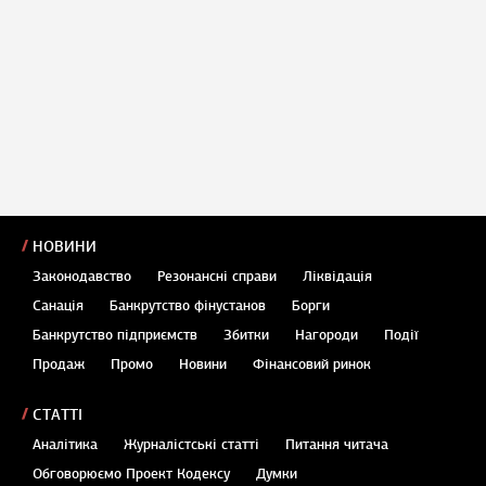
НОВИНИ
Законодавство
Резонансні справи
Ліквідація
Санація
Банкрутство фінустанов
Борги
Банкрутство підприємств
Збитки
Нагороди
Події
Продаж
Промо
Новини
Фінансовий ринок
СТАТТІ
Аналітика
Журналістські статті
Питання читача
Обговорюємо Проект Кодексу
Думки