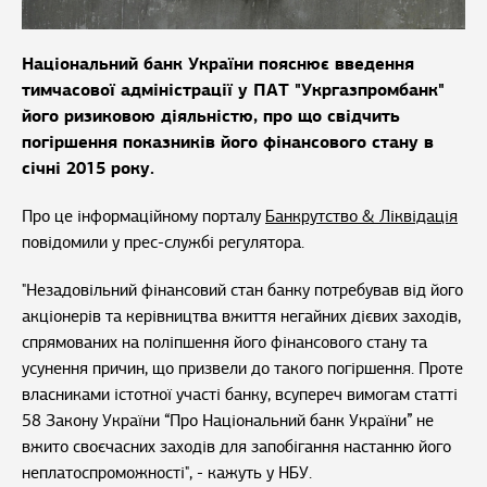
Національний банк України пояснює введення
тимчасової адміністрації у ПАТ "Укргазпромбанк"
його ризиковою діяльністю, про що свідчить
погіршення показників його фінансового стану в
січні 2015 року.
Про це інформаційному порталу
Банкрутство & Ліквідація
повідомили у прес-службі регулятора.
"Незадовільний фінансовий стан банку потребував від його
акціонерів та керівництва вжиття негайних дієвих заходів,
спрямованих на поліпшення його фінансового стану та
усунення причин, що призвели до такого погіршення. Проте
власниками істотної участі банку, всупереч вимогам статті
58 Закону України “Про Національний банк України” не
вжито своєчасних заходів для запобігання настанню його
неплатоспроможності", - кажуть у НБУ.