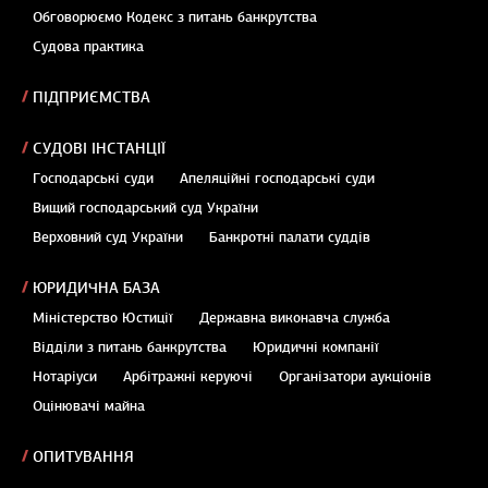
Обговорюємо Кодекс з питань банкрутства
Судова практика
ПІДПРИЄМСТВА
СУДОВІ ІНСТАНЦІЇ
Господарські суди
Апеляційні господарські суди
Вищий господарський суд України
Верховний суд України
Банкротні палати суддів
ЮРИДИЧНА БАЗА
Міністерство Юстиції
Державна виконавча служба
Відділи з питань банкрутства
Юридичні компанії
Нотаріуси
Арбітражні керуючі
Організатори аукціонів
Оцінювачі майна
ОПИТУВАННЯ