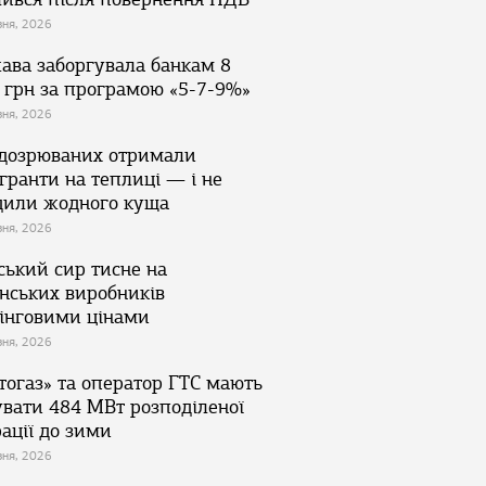
зня, 2026
ава заборгувала банкам 8
 грн за програмою «5-7-9%»
зня, 2026
ідозрюваних отримали
гранти на теплиці — і не
дили жодного куща
зня, 2026
ський сир тисне на
їнських виробників
інговими цінами
зня, 2026
тогаз» та оператор ГТС мають
увати 484 МВт розподіленої
ації до зими
зня, 2026