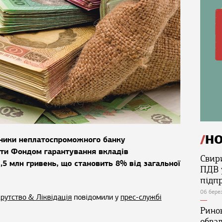
Н
дники неплатоспроможного банку
ати Фондом гарантування вкладів
Свир
5 млн гривень, що становить 8% від загальної
ПДВ 
підп
06 бере
рутство & Ліквідація
повідомили у
прес-службі
Ринок
обва