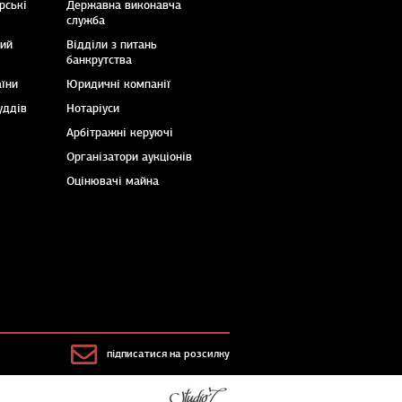
рські
Державна виконавча
служба
кий
Відділи з питань
банкрутства
аїни
Юридичні компанії
уддів
Нотаріуси
Арбітражні керуючі
Організатори аукціонів
Оцінювачі майна
підписатися на розсилку