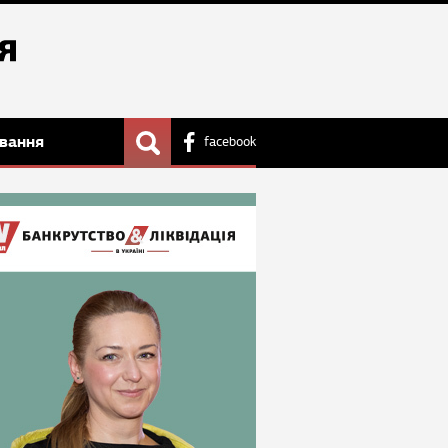
вання
facebook