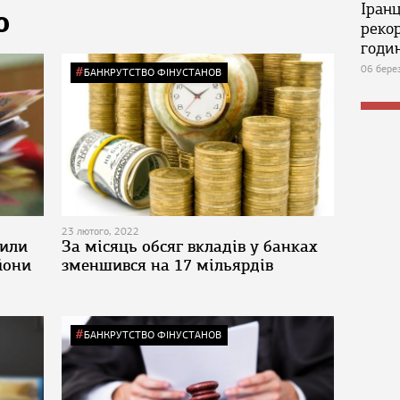
Іран
Ю
реко
годин
06 бере
БАНКРУТСТВО ФІНУСТАНОВ
23 лютого, 2022
сили
За місяць обсяг вкладів у банках
йони
зменшився на 17 мільярдів
БАНКРУТСТВО ФІНУСТАНОВ