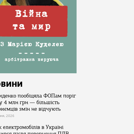
ОВИНИ
иденко пообіцяла ФОПам поріг
у 4 млн грн — більшість
риємців змін не відчують
зня, 2026
 електромобілів в Україні
лився після повернення ПДВ