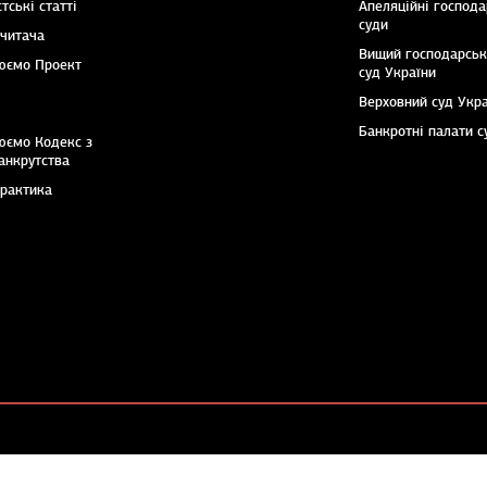
тські статті
Апеляційні господа
суди
 читача
Вищий господарсь
юємо Проект
суд України
Верховний суд Укр
Банкротні палати с
юємо Кодекс з
анкрутства
практика