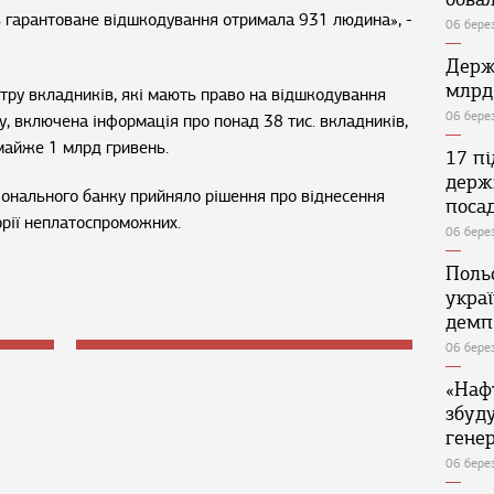
ь гарантоване відшкодування отримала 931 людина», -
06 бере
Держ
млрд
тру вкладників, які мають право на відшкодування
06 бере
, включена інформація про понад 38 тис. вкладників,
майже 1 млрд гривень.
17 п
держ
іонального банку прийняло рішення про віднесення
поса
рії неплатоспроможних.
06 бере
Поль
укра
демп
06 бере
«Наф
збуд
генер
06 бере