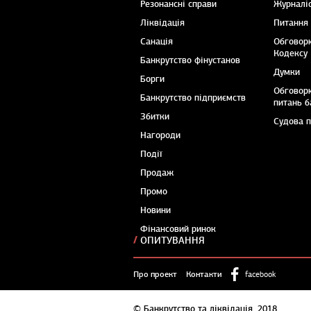
Резонансні справи
Журналіс
Ліквідація
Питання
Санація
Обговор
Кодексу
Банкрутство фінустанов
Думки
Борги
Обговор
Банкрутство підприємств
питань б
Збитки
Судова 
Нагороди
Події
Продаж
Промо
Новини
Фінансовий ринок
ОПИТУВАННЯ
Про проект
Контакти
facebook
© Банкрутство та ліквідація, 2018