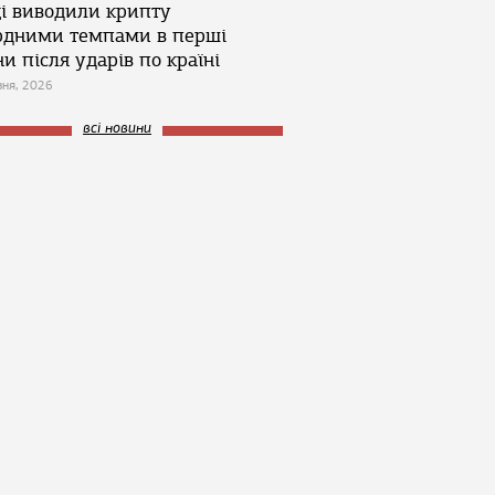
ці виводили крипту
рдними темпами в перші
и після ударів по країні
зня, 2026
всі новини