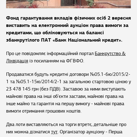
Фонд гарантування вкладів фізичних осіб 2 вересня
виставить на електронний аукціон права вимоги за
кредитами, що обліковуються на балансі
збанкрутілого ПАТ «Банк Національний кредит».
Про це повідомляє інформаційний портал
Банкрутство &
Ліквідація
із посиланням на ФГВФО.
Продаватися будуть кредитні договори №05.1-6ю/2015/2-
1 та №05.1-15ю/2014/2-1 за загальною стартовою ціною у
23 478 145 грн (без ПДВ). Заставою за ними виступають
майновi права на iншi об'єкти застави, майновi права на
iнше майно та гарантія на першу вимогу - майнові права
вимоги отримання грошових коштів.
Два лоти виставляються на торги втретє, детальніше про
них можна дізнатися
тут
. Організатор аукціону - Перша