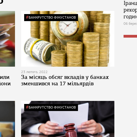
Ю
Іран
реко
годин
БАНКРУТСТВО ФІНУСТАНОВ
06 бере
23 лютого, 2022
сили
За місяць обсяг вкладів у банках
йони
зменшився на 17 мільярдів
БАНКРУТСТВО ФІНУСТАНОВ