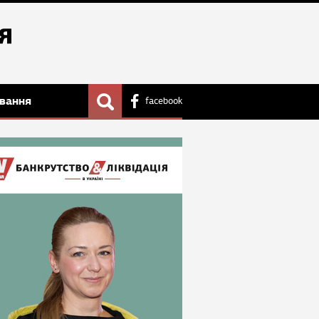
вання
facebook