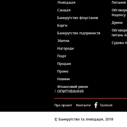
Ліквідація
Питання
Санація
Обговор
Кодексу
Банкрутство фінустанов
Думки
Борги
Обговор
Банкрутство підприємств
питань б
Збитки
Судова 
Нагороди
Події
Продаж
Промо
Новини
Фінансовий ринок
ОПИТУВАННЯ
Про проект
Контакти
facebook
© Банкрутство та ліквідація, 2018