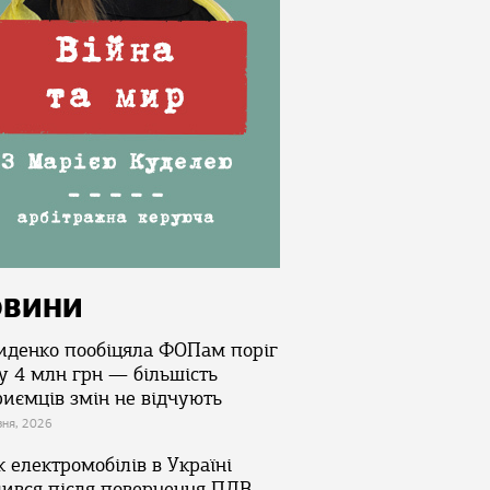
ОВИНИ
иденко пообіцяла ФОПам поріг
у 4 млн грн — більшість
риємців змін не відчують
зня, 2026
 електромобілів в Україні
лився після повернення ПДВ