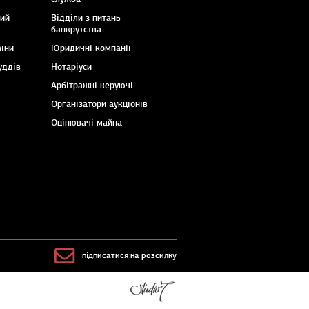
кий
Відділи з питань
банкрутства
аїни
Юридичні компанії
уддів
Нотаріуси
Арбітражні керуючі
Організатори аукціонів
Оцінювачі майна
підписатися на розсилку