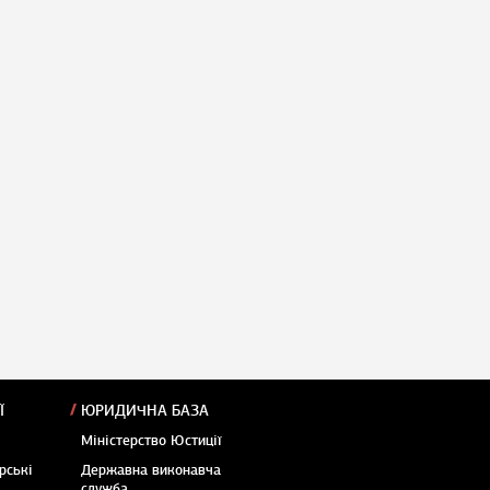
Ї
ЮРИДИЧНА БАЗА
Міністерство Юстиції
рські
Державна виконавча
служба