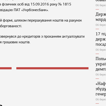
в фізичних осіб від 15.09.2016 року № 1815
06 бере
відацію ПАТ «Укрбізнесбанк».
Держ
млрд
ій формі, шляхом перерахування коштів на рахунок
06 бере
аборгованості.
17 п
 звернувся до кредиторів з проханням актуалізувати
держ
я грошових коштів.
поса
06 бере
Поль
укра
демп
06 бере
«Наф
збуд
генер
06 бере