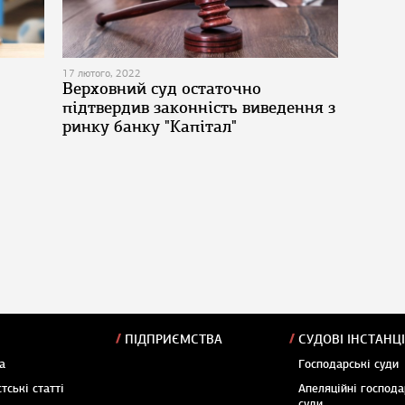
17 лютого, 2022
Верховний суд остаточно
підтвердив законність виведення з
ринку банку "Капітал"
ПІДПРИЄМСТВА
СУДОВІ ІНСТАНЦІ
а
Господарські суди
тські статті
Апеляційні господа
суди