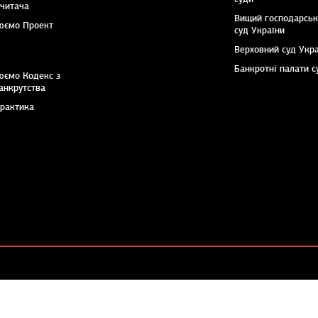
 читача
Вищий господарсь
юємо Проект
суд України
Верховний суд Укр
Банкротні палати с
юємо Кодекс з
анкрутства
практика