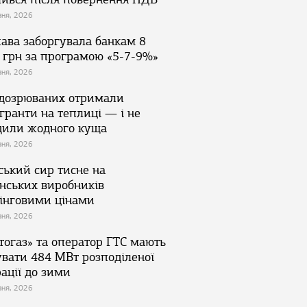
зня, 2026
ава заборгувала банкам 8
 грн за програмою «5-7-9%»
зня, 2026
ідозрюваних отримали
гранти на теплиці — і не
дили жодного куща
зня, 2026
ський сир тисне на
їнських виробників
інговими цінами
зня, 2026
тогаз» та оператор ГТС мають
увати 484 МВт розподіленої
ації до зими
зня, 2026