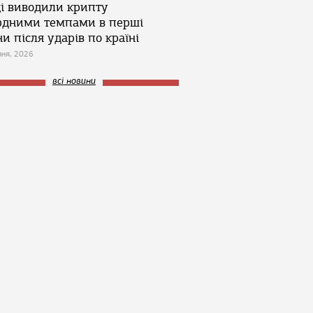
ці виводили крипту
рдними темпами в перші
и після ударів по країні
зня, 2026
всі новини