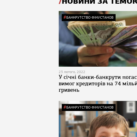
НОВИНИ ЗА ТЕМО
БАНКРУТСТВО ФІНУСТАНОВ
23 лютого, 2022
У січні банки-банкрути пога
вимог кредиторів на 74 міль
гривень
БАНКРУТСТВО ФІНУСТАНОВ