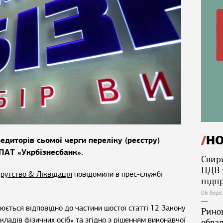
Н
диторів сьомої черги переліку (реєстру)
ПАТ «Укрбізнесбанк».
Свир
ПДВ 
рутство & Ліквідація
повідомили в прес-службі
підп
06 бере
ється відповідно до частини шостої статті 12 Закону
Ринок
кладів фізичних осіб» та згідно з рішенням виконавчої
обва