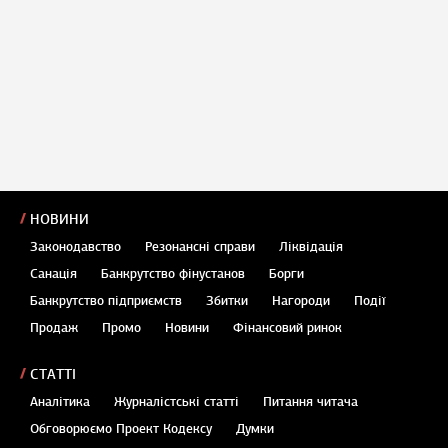
НОВИНИ
Законодавство
Резонансні справи
Ліквідація
Санація
Банкрутство фінустанов
Борги
Банкрутство підприємств
Збитки
Нагороди
Події
Продаж
Промо
Новини
Фінансовий ринок
СТАТТІ
Аналітика
Журналістські статті
Питання читача
Обговорюємо Проект Кодексу
Думки