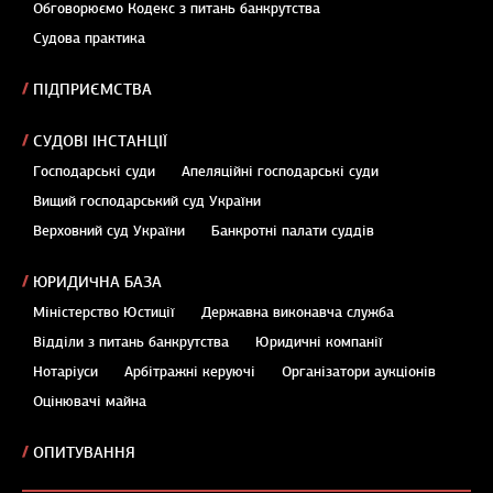
Обговорюємо Кодекс з питань банкрутства
Судова практика
ПІДПРИЄМСТВА
СУДОВІ ІНСТАНЦІЇ
Господарські суди
Апеляційні господарські суди
Вищий господарський суд України
Верховний суд України
Банкротні палати суддів
ЮРИДИЧНА БАЗА
Міністерство Юстиції
Державна виконавча служба
Відділи з питань банкрутства
Юридичні компанії
Нотаріуси
Арбітражні керуючі
Організатори аукціонів
Оцінювачі майна
ОПИТУВАННЯ