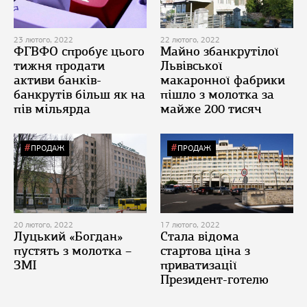
23 лютого, 2022
22 лютого, 2022
ФГВФО спробує цього
Майно збанкрутілої
тижня продати
Львівської
активи банків-
макаронної фабрики
банкрутів більш як на
пішло з молотка за
пів мільярда
майже 200 тисяч
ПРОДАЖ
ПРОДАЖ
20 лютого, 2022
17 лютого, 2022
Луцький «Богдан»
Стала відома
пустять з молотка –
стартова ціна з
ЗМІ
приватизації
Президент-готелю