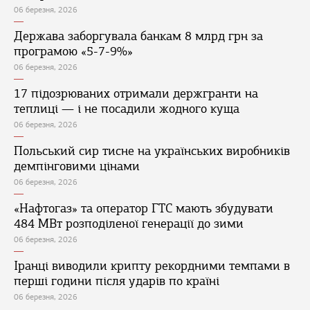
06 березня, 2026
Держава заборгувала банкам 8 млрд грн за
програмою «5-7-9%»
06 березня, 2026
17 підозрюваних отримали держгранти на
теплиці — і не посадили жодного куща
06 березня, 2026
Польський сир тисне на українських виробників
демпінговими цінами
06 березня, 2026
«Нафтогаз» та оператор ГТС мають збудувати
484 МВт розподіленої генерації до зими
06 березня, 2026
Іранці виводили крипту рекордними темпами в
перші години після ударів по країні
06 березня, 2026