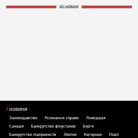
всі новини
НОВИНИ
Законодавство
Резонансні справи
Ліквідація
Санація
Банкрутство фінустанов
Борги
Банкрутство підприємств
Збитки
Нагороди
Події