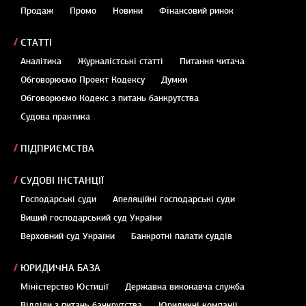
Продаж
Промо
Новини
Фінансовий ринок
СТАТТІ
Аналітика
Журналістські статті
Питання читача
Обговорюємо Проект Кодексу
Думки
Обговорюємо Кодекс з питань банкрутства
Судова практика
ПІДПРИЄМСТВА
СУДОВІ ІНСТАНЦІЇ
Господарські суди
Апеляційні господарські суди
Вищий господарський суд України
Верховний суд України
Банкротні палати суддів
ЮРИДИЧНА БАЗА
Міністерство Юстиції
Державна виконавча служба
Відділи з питань банкрутства
Юридичні компанії