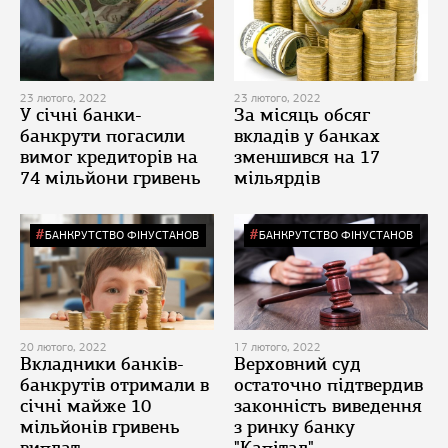
23 лютого, 2022
23 лютого, 2022
У січні банки-
За місяць обсяг
банкрути погасили
вкладів у банках
вимог кредиторів на
зменшився на 17
74 мільйони гривень
мільярдів
БАНКРУТСТВО ФІНУСТАНОВ
БАНКРУТСТВО ФІНУСТАНОВ
20 лютого, 2022
17 лютого, 2022
Вкладники банків-
Верховний суд
банкрутів отримали в
остаточно підтвердив
січні майже 10
законність виведення
мільйонів гривень
з ринку банку