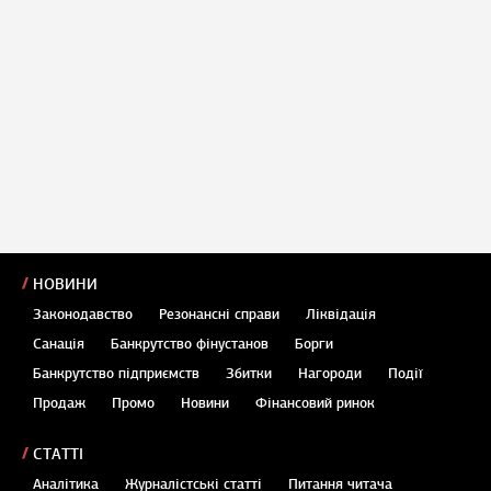
НОВИНИ
Законодавство
Резонансні справи
Ліквідація
Санація
Банкрутство фінустанов
Борги
Банкрутство підприємств
Збитки
Нагороди
Події
Продаж
Промо
Новини
Фінансовий ринок
СТАТТІ
Аналітика
Журналістські статті
Питання читача