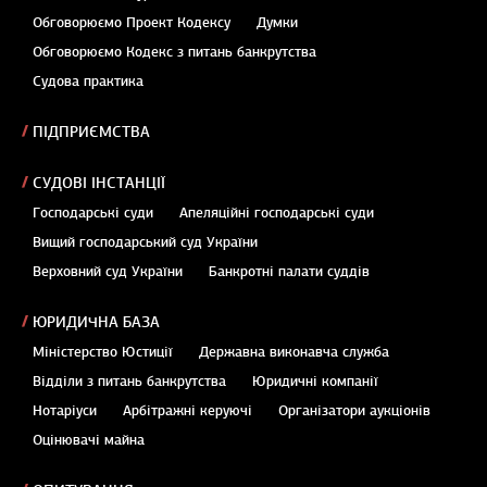
Обговорюємо Проект Кодексу
Думки
Обговорюємо Кодекс з питань банкрутства
Судова практика
ПІДПРИЄМСТВА
СУДОВІ ІНСТАНЦІЇ
Господарські суди
Апеляційні господарські суди
Вищий господарський суд України
Верховний суд України
Банкротні палати суддів
ЮРИДИЧНА БАЗА
Міністерство Юстиції
Державна виконавча служба
Відділи з питань банкрутства
Юридичні компанії
Нотаріуси
Арбітражні керуючі
Організатори аукціонів
Оцінювачі майна