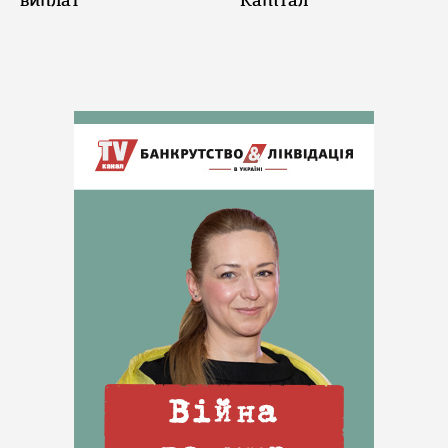
виплат
"Капітал"