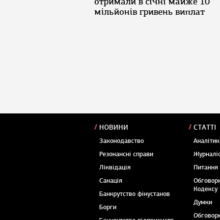
отримали в січні майже 10
мільйонів гривень виплат
НОВИНИ
СТАТТІ
Законодавство
Аналітик
Резонансні справи
Журналіс
Ліквідація
Питання
Санація
Обговор
Кодексу
Банкрутство фінустанов
Думки
Борги
Обговор