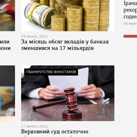
Іран
реко
годин
06 бере
23 лютого, 2022
сили
За місяць обсяг вкладів у банках
йони
зменшився на 17 мільярдів
БАНКРУТСТВО ФІНУСТАНОВ
17 лютого, 2022
Верховний суд остаточно