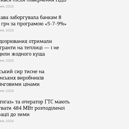
зня, 2026
ава заборгувала банкам 8
 грн за програмою «5-7-9%»
зня, 2026
ідозрюваних отримали
гранти на теплиці — і не
дили жодного куща
зня, 2026
ський сир тисне на
їнських виробників
інговими цінами
зня, 2026
тогаз» та оператор ГТС мають
увати 484 МВт розподіленої
ації до зими
зня, 2026