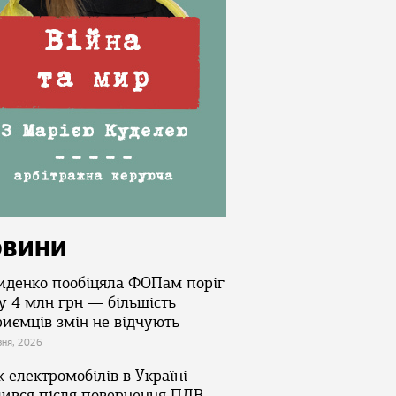
ОВИНИ
иденко пообіцяла ФОПам поріг
у 4 млн грн — більшість
риємців змін не відчують
зня, 2026
 електромобілів в Україні
лився після повернення ПДВ