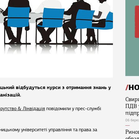
Н
ицький відбудуться курси з отримання знань у
анізацій.
Свир
ПДВ 
рутство & Ліквідація
повідомили у прес-службі
підп
06 бере
ицькому університеті управління та права за
Ринок
обва