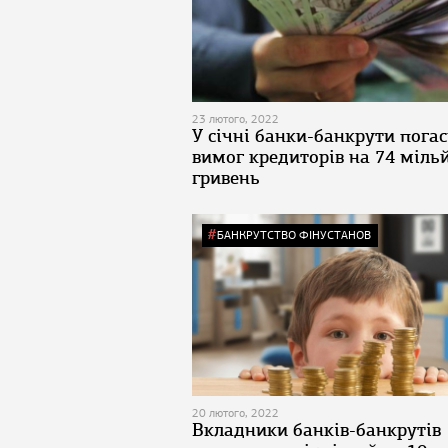
23 лютого, 2022
У січні банки-банкрути пога
вимог кредиторів на 74 міль
гривень
БАНКРУТСТВО ФІНУСТАНОВ
20 лютого, 2022
Вкладники банків-банкрутів