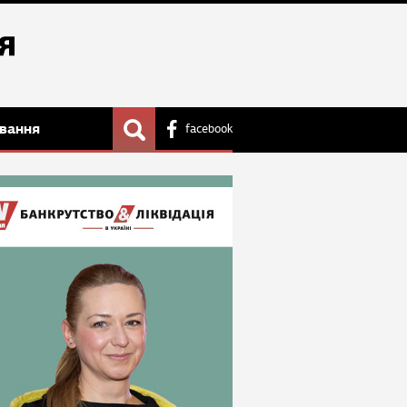
вання
facebook