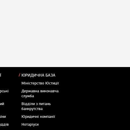
Ї
ЮРИДИЧНА БАЗА
Міністерство Юстиції
рські
Державна виконавча
служба
кий
Відділи з питань
банкрутства
аїни
Юридичні компанії
уддів
Нотаріуси