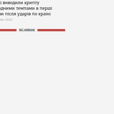
ці виводили крипту
рдними темпами в перші
и після ударів по країні
зня, 2026
всі новини