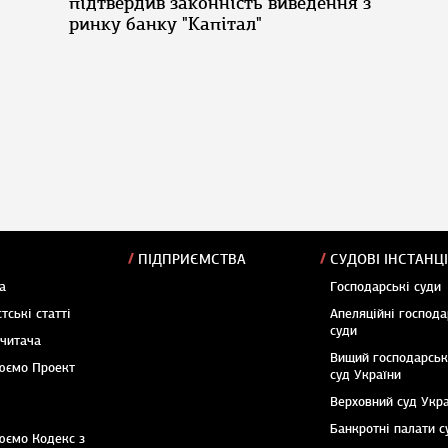
підтвердив законність виведення з
ринку банку "Капітал"
ПІДПРИЄМСТВА
СУДОВІ ІНСТАНЦІ
а
Господарські суди
тські статті
Апеляційні господа
суди
 читача
Вищий господарсь
юємо Проект
суд України
Верховний суд Укр
Банкротні палати с
юємо Кодекс з