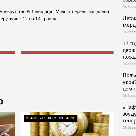
06 бере
Банкрутство & Ліквідація, Мінюст переніс засідання
Держ
керуючих з 12 на 14 травня.
млрд
06 бере
17 п
держ
поса
06 бере
Поль
укра
демп
06 бере
Ю
«Наф
збуд
БАНКРУТСТВО ФІНУСТАНОВ
генер
06 бере