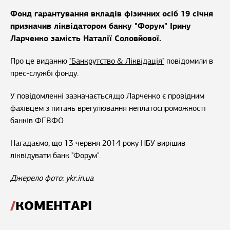
Фонд гарантування вкладів фізичних осіб 19 січня
призначив ліквідатором банку "Форум" Ірину
Ларченко замість Наталії Соловйової.
Про це виданню
"Банкрутство & Ліквідація"
повідомили в
прес-службі фонду.
У повідомленні зазначається,що Ларченко є провідним
фахівцем з питань врегулювання неплатоспроможності
банків ФГВФО.
Нагадаємо, що 13 червня 2014 року НБУ вирішив
ліквідувати банк "Форум".
Джерело фото: ykr.in.ua
КОМЕНТАРІ