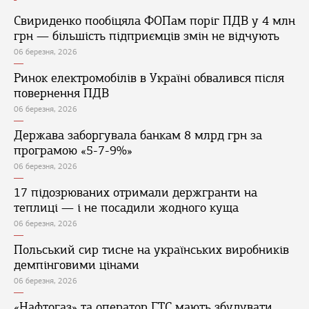
Свириденко пообіцяла ФОПам поріг ПДВ у 4 млн
грн — більшість підприємців змін не відчують
06 березня, 2026
Ринок електромобілів в Україні обвалився після
повернення ПДВ
06 березня, 2026
Держава заборгувала банкам 8 млрд грн за
програмою «5-7-9%»
06 березня, 2026
17 підозрюваних отримали держгранти на
теплиці — і не посадили жодного куща
06 березня, 2026
Польський сир тисне на українських виробників
демпінговими цінами
06 березня, 2026
«Нафтогаз» та оператор ГТС мають збудувати