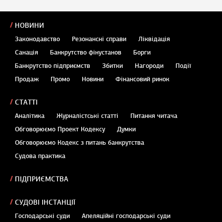
НОВИНИ
Законодавство
Резонансні справи
Ліквідація
Санація
Банкрутство фінустанов
Борги
Банкрутство підприємств
Збитки
Нагороди
Події
Продаж
Промо
Новини
Фінансовий ринок
СТАТТІ
Аналітика
Журналістські статті
Питання читача
Обговорюємо Проект Кодексу
Думки
Обговорюємо Кодекс з питань банкрутства
Судова практика
ПІДПРИЄМСТВА
СУДОВІ ІНСТАНЦІЇ
Господарські суди
Апеляційні господарські суди