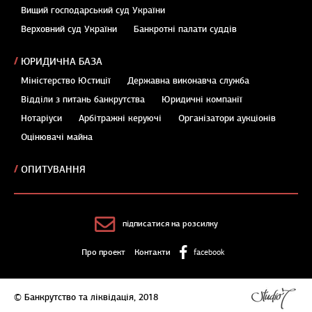
Вищий господарський суд України
Верховний суд України
Банкротні палати суддів
ЮРИДИЧНА БАЗА
Міністерство Юстиції
Державна виконавча служба
Відділи з питань банкрутства
Юридичні компанії
Нотаріуси
Арбітражні керуючі
Організатори аукціонів
Оцінювачі майна
ОПИТУВАННЯ
підписатися на розсилку
Про проект
Контакти
facebook
© Банкрутство та ліквідація, 2018