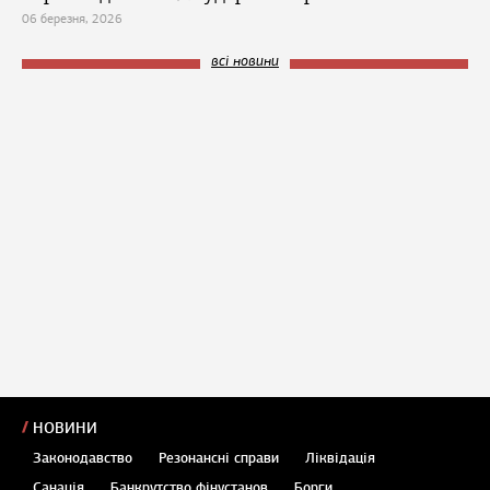
06 березня, 2026
всі новини
НОВИНИ
Законодавство
Резонансні справи
Ліквідація
Санація
Банкрутство фінустанов
Борги