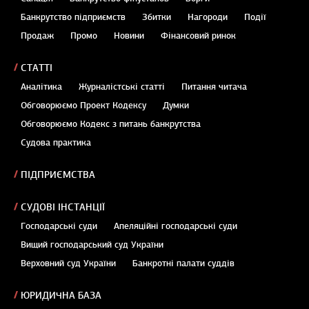
Банкрутство підприємств
Збитки
Нагороди
Події
Продаж
Промо
Новини
Фінансовий ринок
СТАТТІ
Аналітика
Журналістські статті
Питання читача
Обговорюємо Проект Кодексу
Думки
Обговорюємо Кодекс з питань банкрутства
Судова практика
ПІДПРИЄМСТВА
СУДОВІ ІНСТАНЦІЇ
Господарські суди
Апеляційні господарські суди
Вищий господарський суд України
Верховний суд України
Банкротні палати суддів
ЮРИДИЧНА БАЗА