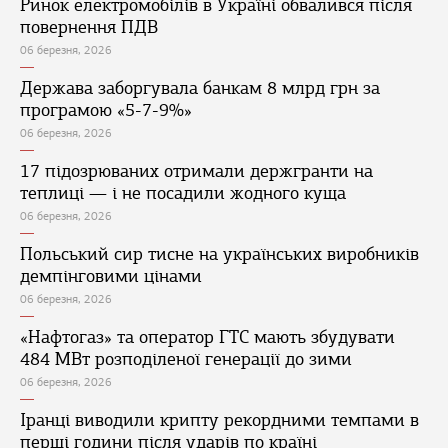
Ринок електромобілів в Україні обвалився після
повернення ПДВ
06 березня, 2026
Держава заборгувала банкам 8 млрд грн за
програмою «5-7-9%»
06 березня, 2026
17 підозрюваних отримали держгранти на
теплиці — і не посадили жодного куща
06 березня, 2026
Польський сир тисне на українських виробників
демпінговими цінами
06 березня, 2026
«Нафтогаз» та оператор ГТС мають збудувати
484 МВт розподіленої генерації до зими
06 березня, 2026
Іранці виводили крипту рекордними темпами в
перші години після ударів по країні