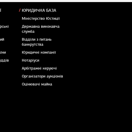
Ї
ЮРИДИЧНА БАЗА
Міністерство Юстиції
рські
Державна виконавча
служба
кий
Відділи з питань
банкрутства
аїни
Юридичні компанії
уддів
Нотаріуси
Арбітражні керуючі
Організатори аукціонів
Оцінювачі майна