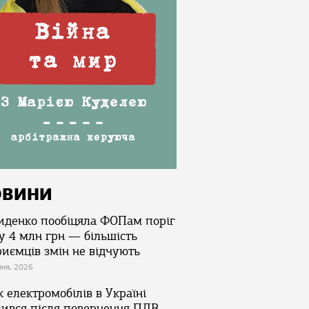
ОВИНИ
иденко пообіцяла ФОПам поріг
у 4 млн грн — більшість
риємців змін не відчують
зня, 2026
 електромобілів в Україні
лився після повернення ПДВ