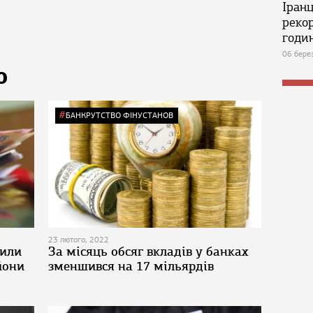
Іран
реко
годин
06 бере
Ю
БАНКРУТСТВО ФІНУСТАНОВ
23 лютого, 2022
сили
За місяць обсяг вкладів у банках
йони
зменшився на 17 мільярдів