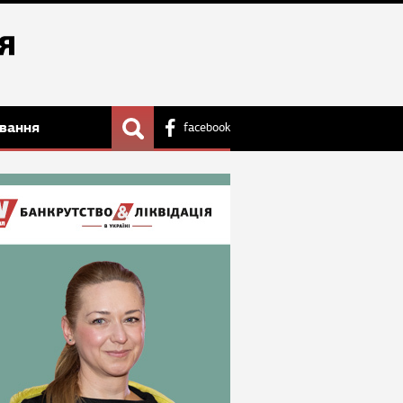
вання
facebook