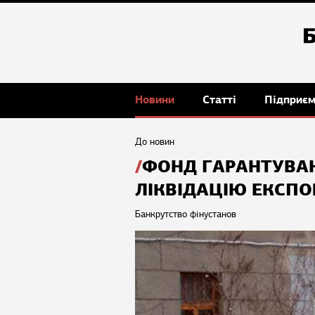
Новини
Статті
Підприє
До новин
ФОНД ГАРАНТУВАН
ЛІКВІДАЦІЮ ЕКСП
Банкрутство фінустанов