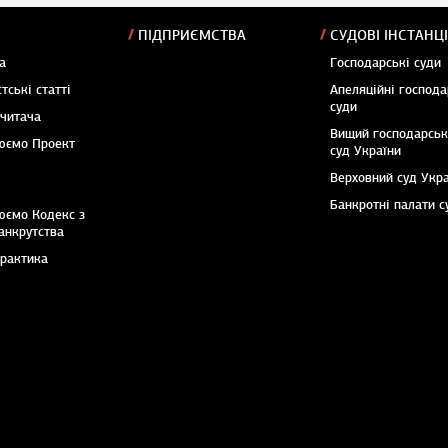
ПІДПРИЄМСТВА
СУДОВІ ІНСТАНЦІ
а
Господарські суди
тські статті
Апеляційні господа
суди
 читача
Вищий господарсь
юємо Проект
суд України
Верховний суд Укр
Банкротні палати с
юємо Кодекс з
анкрутства
практика