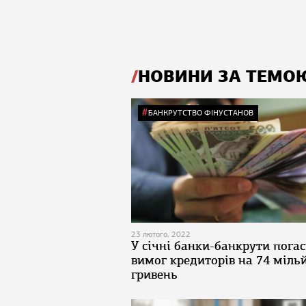
НОВИНИ ЗА ТЕМО
БАНКРУТСТВО ФІНУСТАНОВ
23 лютого, 2022
У січні банки-банкрути пога
вимог кредиторів на 74 міль
гривень