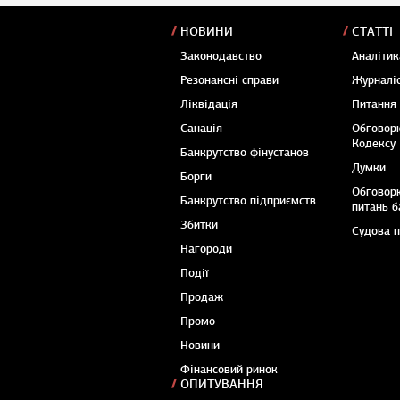
НОВИНИ
СТАТТІ
Законодавство
Аналітик
Резонансні справи
Журналіс
Ліквідація
Питання
Санація
Обговор
Кодексу
Банкрутство фінустанов
Думки
Борги
Обговор
Банкрутство підприємств
питань б
Збитки
Судова 
Нагороди
Події
Продаж
Промо
Новини
Фінансовий ринок
ОПИТУВАННЯ