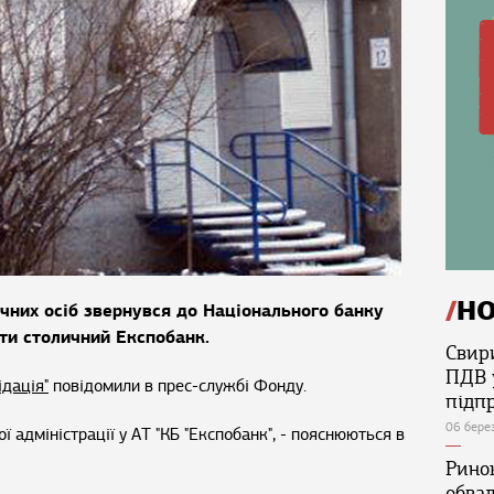
Н
чних осіб звернувся до Національного банку
ати столичний Експобанк.
Свир
ПДВ 
ідація"
повідомили в прес-службі Фонду.
підп
06 бере
ої адміністрації у АТ "КБ "Експобанк", - пояснюються в
Ринок
обва