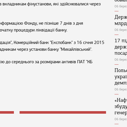
в вкладникам фінустанови, які здійснювалися через
06 бере
Держ
млрд
нформацією Фонду, не пізніше 7 днів з дня
початку процедури ліквідації банку.
06 бере
17 п
дація", Комерційний банк "Експобанк" з 16 січня 2015
держ
адникам через установи банку "Михайлівський".
поса
06 бере
ю до середнього за розмірами активів ПАТ "КБ
Поль
укра
демп
06 бере
«Наф
збуд
генер
06 бере