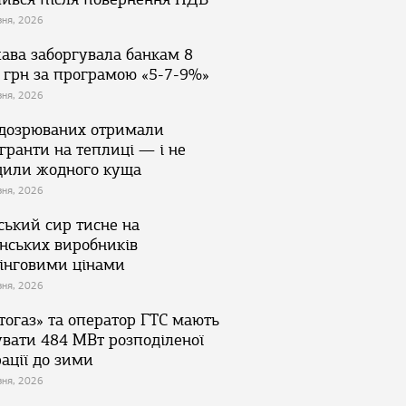
зня, 2026
ава заборгувала банкам 8
 грн за програмою «5-7-9%»
зня, 2026
ідозрюваних отримали
гранти на теплиці — і не
дили жодного куща
зня, 2026
ський сир тисне на
їнських виробників
інговими цінами
зня, 2026
тогаз» та оператор ГТС мають
увати 484 МВт розподіленої
ації до зими
зня, 2026