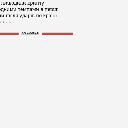
ці виводили крипту
рдними темпами в перші
и після ударів по країні
зня, 2026
всі новини