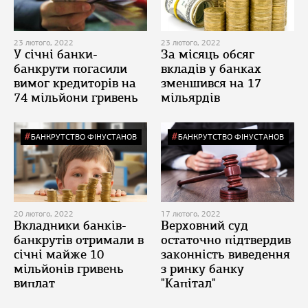
23 лютого, 2022
23 лютого, 2022
У січні банки-
За місяць обсяг
банкрути погасили
вкладів у банках
вимог кредиторів на
зменшився на 17
74 мільйони гривень
мільярдів
БАНКРУТСТВО ФІНУСТАНОВ
БАНКРУТСТВО ФІНУСТАНОВ
20 лютого, 2022
17 лютого, 2022
Вкладники банків-
Верховний суд
банкрутів отримали в
остаточно підтвердив
січні майже 10
законність виведення
мільйонів гривень
з ринку банку
виплат
"Капітал"