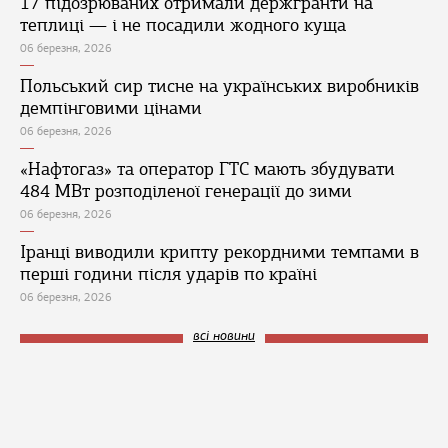
17 підозрюваних отримали держгранти на
теплиці — і не посадили жодного куща
06 березня, 2026
Польський сир тисне на українських виробників
демпінговими цінами
06 березня, 2026
«Нафтогаз» та оператор ГТС мають збудувати
484 МВт розподіленої генерації до зими
06 березня, 2026
Іранці виводили крипту рекордними темпами в
перші години після ударів по країні
06 березня, 2026
всі новини