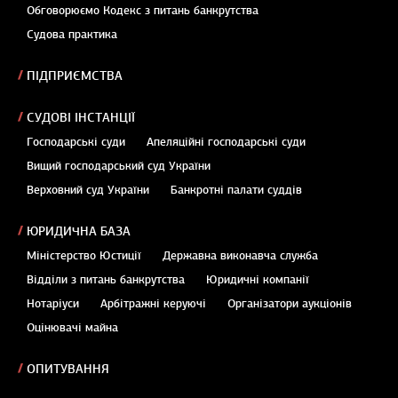
Обговорюємо Кодекс з питань банкрутства
Судова практика
ПІДПРИЄМСТВА
СУДОВІ ІНСТАНЦІЇ
Господарські суди
Апеляційні господарські суди
Вищий господарський суд України
Верховний суд України
Банкротні палати суддів
ЮРИДИЧНА БАЗА
Міністерство Юстиції
Державна виконавча служба
Відділи з питань банкрутства
Юридичні компанії
Нотаріуси
Арбітражні керуючі
Організатори аукціонів
Оцінювачі майна
ОПИТУВАННЯ