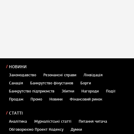
НОВИНИ
Законодавство
Резонансні справи
Ліквідація
Санація
Банкрутство фінустанов
Борги
Банкрутство підприємств
Збитки
Нагороди
Події
Продаж
Промо
Новини
Фінансовий ринок
СТАТТІ
Аналітика
Журналістські статті
Питання читача
Обговорюємо Проект Кодексу
Думки