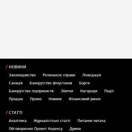
НОВИНИ
Законодавство
Резонансні справи
Ліквідація
Санація
Банкрутство фінустанов
Борги
Банкрутство підприємств
Збитки
Нагороди
Події
Продаж
Промо
Новини
Фінансовий ринок
СТАТТІ
Аналітика
Журналістські статті
Питання читача
Обговорюємо Проект Кодексу
Думки