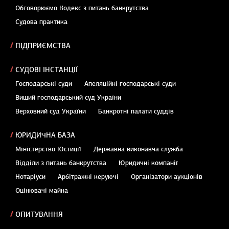
Обговорюємо Кодекс з питань банкрутства
Судова практика
ПІДПРИЄМСТВА
СУДОВІ ІНСТАНЦІЇ
Господарські суди
Апеляційні господарські суди
Вищий господарський суд України
Верховний суд України
Банкротні палати суддів
ЮРИДИЧНА БАЗА
Міністерство Юстиції
Державна виконавча служба
Відділи з питань банкрутства
Юридичні компанії
Нотаріуси
Арбітражні керуючі
Організатори аукціонів
Оцінювачі майна
ОПИТУВАННЯ