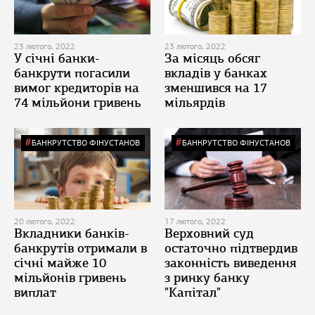
23 лютого, 2022
23 лютого, 2022
У січні банки-
За місяць обсяг
банкрути погасили
вкладів у банках
вимог кредиторів на
зменшився на 17
74 мільйони гривень
мільярдів
БАНКРУТСТВО ФІНУСТАНОВ
БАНКРУТСТВО ФІНУСТАНОВ
20 лютого, 2022
17 лютого, 2022
Вкладники банків-
Верховний суд
банкрутів отримали в
остаточно підтвердив
січні майже 10
законність виведення
мільйонів гривень
з ринку банку
виплат
"Капітал"