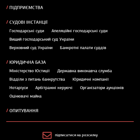
ПІДПРИЄМСТВА
СУДОВІ ІНСТАНЦІЇ
Господарські суди
Апеляційні господарські суди
Вищий господарський суд України
Верховний суд України
Банкротні палати суддів
ЮРИДИЧНА БАЗА
Міністерство Юстиції
Державна виконавча служба
Відділи з питань банкрутства
Юридичні компанії
Нотаріуси
Арбітражні керуючі
Організатори аукціонів
Оцінювачі майна
ОПИТУВАННЯ
підписатися на розсилку