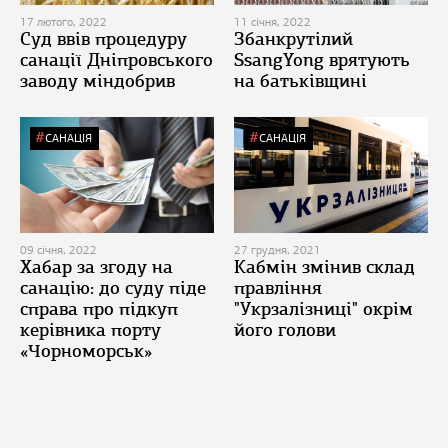
17 лютого, 2022
11 січня, 2022
Суд ввів процедуру
Збанкрутілий
санації Дніпровського
SsangYong врятують
заводу міндобрив
на батьківщині
САНАЦІЯ
САНАЦІЯ
09 січня, 2022
27 грудня, 2021
Хабар за згоду на
Кабмін змінив склад
санацію: до суду піде
правління
справа про підкуп
"Укрзалізниці" окрім
керівника порту
його голови
«Чорноморськ»