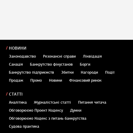
НОВИНИ
Законодавство
Резонансні справи
Ліквідація
Санація
Банкрутство фінустанов
Борги
Банкрутство підприємств
Збитки
Нагороди
Події
Продаж
Промо
Новини
Фінансовий ринок
СТАТТІ
Аналітика
Журналістські статті
Питання читача
Обговорюємо Проект Кодексу
Думки
Обговорюємо Кодекс з питань банкрутства
Судова практика