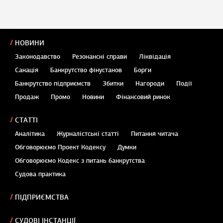
НОВИНИ
Законодавство
Резонансні справи
Ліквідація
Санація
Банкрутство фінустанов
Борги
Банкрутство підприємств
Збитки
Нагороди
Події
Продаж
Промо
Новини
Фінансовий ринок
СТАТТІ
Аналітика
Журналістські статті
Питання читача
Обговорюємо Проект Кодексу
Думки
Обговорюємо Кодекс з питань банкрутства
Судова практика
ПІДПРИЄМСТВА
СУДОВІ ІНСТАНЦІЇ