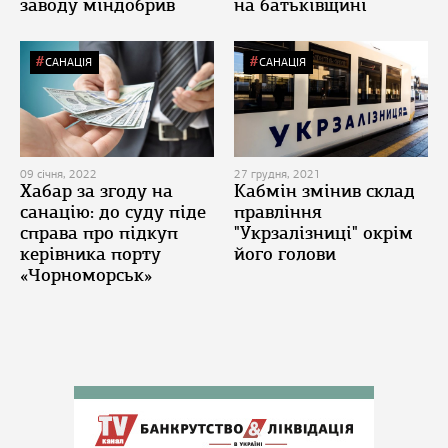
заводу міндобрив
на батьківщині
САНАЦІЯ
САНАЦІЯ
09 січня, 2022
27 грудня, 2021
Хабар за згоду на
Кабмін змінив склад
санацію: до суду піде
правління
справа про підкуп
"Укрзалізниці" окрім
керівника порту
його голови
«Чорноморськ»