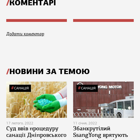
КОМЕНТАРІ
Додати коментар
НОВИНИ ЗА ТЕМОЮ
САНАЦІЯ
САНАЦІЯ
17 лютого, 2022
11 січня, 2022
Суд ввів процедуру
Збанкрутілий
санації Дніпровського
SsangYong врятують