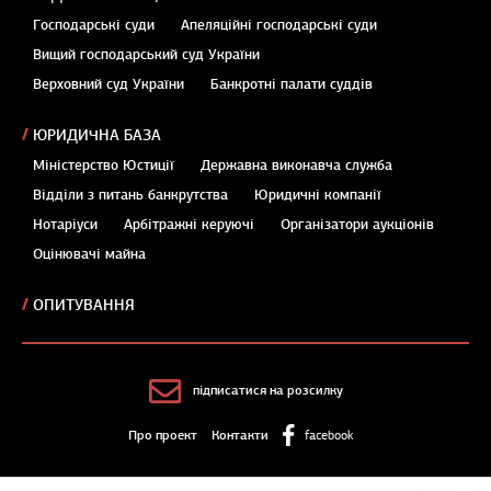
Господарські суди
Апеляційні господарські суди
Вищий господарський суд України
Верховний суд України
Банкротні палати суддів
ЮРИДИЧНА БАЗА
Міністерство Юстиції
Державна виконавча служба
Відділи з питань банкрутства
Юридичні компанії
Нотаріуси
Арбітражні керуючі
Організатори аукціонів
Оцінювачі майна
ОПИТУВАННЯ
підписатися на розсилку
Про проект
Контакти
facebook