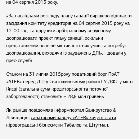
на 04 серпня 2015 року.
«За наслідками розгляду плану санації вирішено відкласти
засідання комітету кредиторів на 04 серпня 2015 року на
12-00 год. та доручити арбітражному керуючому
доопрацювати проект плану санації, оскільки
представлений план не містив істотних умов та потребує
доопрацювання, виходячи із зауважень ДПІ», - додали у
прес-службі.
Станом на 31 липня 2015року податковий борг ПрАТ
«АТЕК» перед ДПІ у Святошинському районі ГУ ДФС у місті
Києві (загальна сума кредиторської та поточної
заборгованості) становить – 28,8 млн гривень.
Як раніше повідомляв інформпортал Банкрутство &
Ліквідація,
санаторами заводу «АТЕК» хочуть стати
кіровоградські бізнесмени Табалов та Штутман
.