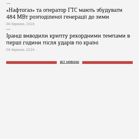
«Нафтогаз» та оператор ГТС мають збудувати
484 МВт розподіленої генерації до зими
06 березня, 2026
Іранці виводили крипту рекордними темпами в
перші години після ударів по країні
06 березня, 2026
всі новини