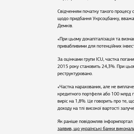
Свідченням початку такого процесу с
щодо придбання Укрсоцбанку, вважає
Демків.
«При цьому докапіталізація та визна
привабливими для потенційних інвесто
За оцінками групи ICU, частка поган
2015 року становить 24,3%. При ць
реструктуровано.
«Частка нарахованих, але не виплаче
кредитного портфеля або 100 млрд г
виріс на 1,8%. Це говорить про те, 
доходу на тлі високої вартості залуч
Як раніше повідомляв інформпортал 
заявив, що українські банки виконали