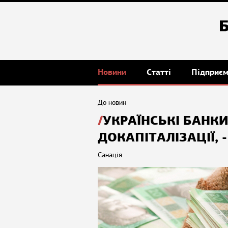
Новини
Статті
Підприє
До новин
УКРАЇНСЬКІ БАНК
ДОКАПІТАЛІЗАЦІЇ, 
Санація