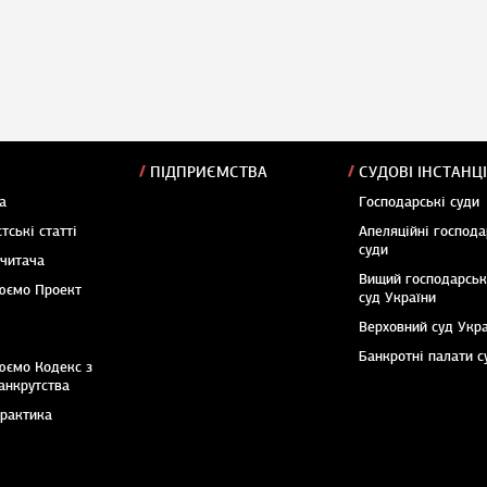
ПІДПРИЄМСТВА
СУДОВІ ІНСТАНЦІ
а
Господарські суди
тські статті
Апеляційні господа
суди
 читача
Вищий господарсь
юємо Проект
суд України
Верховний суд Укр
Банкротні палати с
юємо Кодекс з
анкрутства
практика