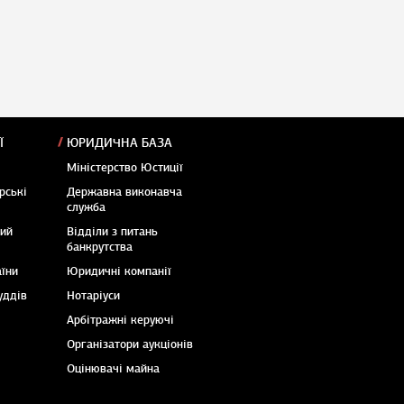
Ї
ЮРИДИЧНА БАЗА
Міністерство Юстиції
рські
Державна виконавча
служба
кий
Відділи з питань
банкрутства
аїни
Юридичні компанії
уддів
Нотаріуси
Арбітражні керуючі
Організатори аукціонів
Оцінювачі майна