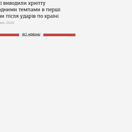
ці виводили крипту
рдними темпами в перші
и після ударів по країні
зня, 2026
всі новини