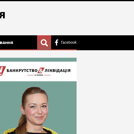
вання
facebook