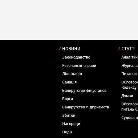
НОВИНИ
СТАТТІ
Законодавство
Аналітик
Резонансні справи
Журналіс
Ліквідація
Питання
Санація
Обговор
Кодексу
Банкрутство фінустанов
Думки
Борги
Обговор
Банкрутство підприємств
питань б
Збитки
Судова 
Нагороди
Події