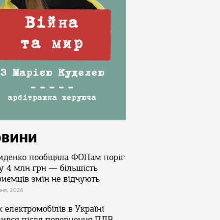
ОВИНИ
иденко пообіцяла ФОПам поріг
у 4 млн грн — більшість
риємців змін не відчують
зня, 2026
 електромобілів в Україні
лився після повернення ПДВ