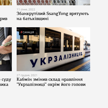
11 січня, 2022
Збанкрутілий SsangYong врятують
брив
на батьківщині
САНАЦІЯ
27 грудня, 2021
о суду
Кабмін змінив склад правління
ника
"Укрзалізниці" окрім його голови