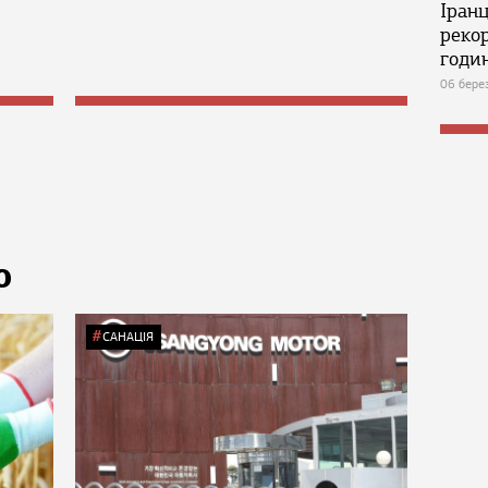
Іран
реко
годин
06 бере
Ю
САНАЦІЯ