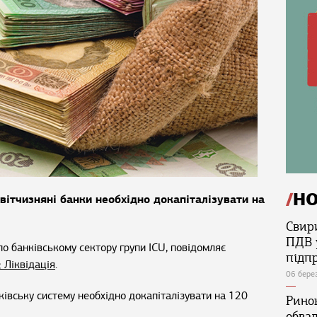
Н
вітчизняні банки необхідно докапіталізувати на
Свир
ПДВ 
по банківському сектору групи ICU, повідомляє
підп
 Ліквідація
.
06 бере
ківську систему необхідно докапіталізувати на 120
Ринок
обва