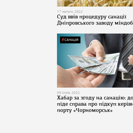
17 лютого, 2022
Суд ввів процедуру санації
Дніпровського заводу міндо
САНАЦІЯ
09 січня, 2022
Хабар за згоду на санацію: д
піде справа про підкуп керів
порту «Чорноморськ»