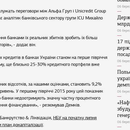
06 бере
лужать переговори між Альфа Груп і Unicredit Group
Держ
 аналітик банківського сектору групи ICU Михайло
млрд
06 бере
ння банками їх реальних збитків зробить їх більш
17 п
рів», - додає він.
держ
поса
их кредитів в банках України станом на перше півріччя
06 бере
ому, ще близько 25-30% кредитного портфеля вже
Поль
укра
них відсотків, за нашими оцінками, становить 9,2%
демп
ривень. У першому півріччі 2015 року цей показник
06 бере
що банки недоотримують значну частку процентного
«Наф
ення фінансування», - резюмував Демків.
збуд
генер
Банкрутство & Ліквідація,
НБУ на початку липня
06 бере
 план докапіталізації
.