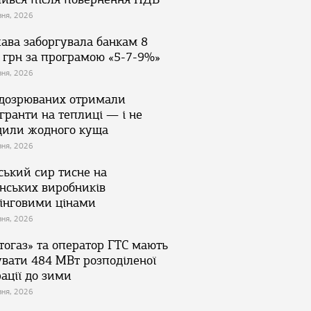
зня, 2026
ава заборгувала банкам 8
 грн за програмою «5-7-9%»
зня, 2026
ідозрюваних отримали
гранти на теплиці — і не
дили жодного куща
зня, 2026
ський сир тисне на
їнських виробників
інговими цінами
зня, 2026
тогаз» та оператор ГТС мають
увати 484 МВт розподіленої
ації до зими
зня, 2026