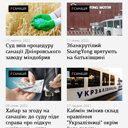
САНАЦІЯ
САНАЦІЯ
17 лютого, 2022
11 січня, 2022
Суд ввів процедуру
Збанкрутілий
санації Дніпровського
SsangYong врятують
заводу міндобрив
на батьківщині
САНАЦІЯ
САНАЦІЯ
09 січня, 2022
27 грудня, 2021
Хабар за згоду на
Кабмін змінив склад
санацію: до суду піде
правління
справа про підкуп
"Укрзалізниці" окрім