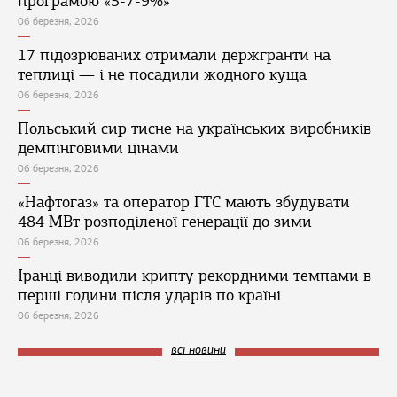
програмою «5-7-9%»
06 березня, 2026
17 підозрюваних отримали держгранти на
теплиці — і не посадили жодного куща
06 березня, 2026
Польський сир тисне на українських виробників
демпінговими цінами
06 березня, 2026
«Нафтогаз» та оператор ГТС мають збудувати
484 МВт розподіленої генерації до зими
06 березня, 2026
Іранці виводили крипту рекордними темпами в
перші години після ударів по країні
06 березня, 2026
всі новини