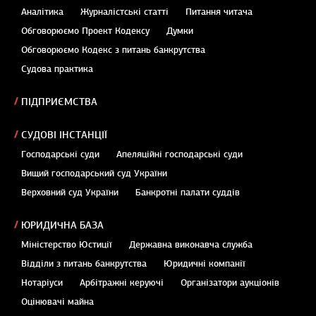
Аналітика
Журналістські статті
Питання читача
Обговорюємо Проект Кодексу
Думки
Обговорюємо Кодекс з питань банкрутства
Судова практика
ПІДПРИЄМСТВА
СУДОВІ ІНСТАНЦІЇ
Господарські суди
Апеляційні господарські суди
Вищий господарський суд України
Верховний суд України
Банкротні палати суддів
ЮРИДИЧНА БАЗА
Міністерство Юстиції
Державна виконавча служба
Відділи з питань банкрутства
Юридичні компанії
Нотаріуси
Арбітражні керуючі
Організатори аукціонів
Оцінювачі майна