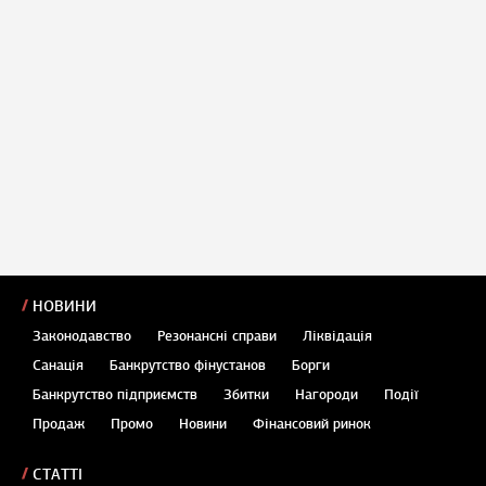
НОВИНИ
Законодавство
Резонансні справи
Ліквідація
Санація
Банкрутство фінустанов
Борги
Банкрутство підприємств
Збитки
Нагороди
Події
Продаж
Промо
Новини
Фінансовий ринок
СТАТТІ