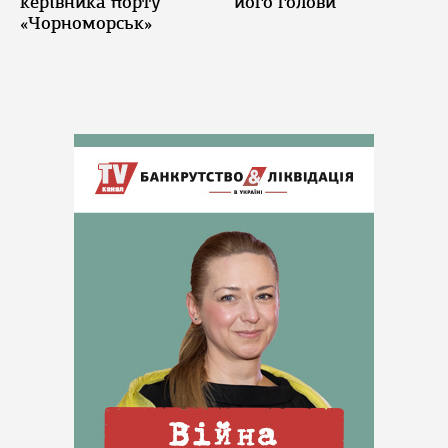
керівника порту
його голови
«Чорноморськ»