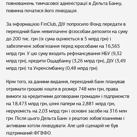
повноважень тимчасової адміністрації в Дельта Банку,
повинна початися його ліквідація.
За інформацією FinClub, ДІУ попросило Фонд передати в
перехідний банк невиплачені фізособам депозити на суму
до 200 тис. грн (їх сума оцінюється в 5 млрд грн) і
забезпечені зобов'язання перед юрособами на 16,565
млрд грн. У цю суму входить рефінансування НБУ (9,32
млрд грн), кредити Ощадбанку (3,26 млрд грн), ДІУ (3,49
млрд грн) та Укрексімбанку (0,48 млрд грн).
Крім того, за даними видання, перехідний банк планував
отримати грошові кошти в розмірі 748 млн грн, права
вимоги за кредитними договорами громадян і підприємств
на 18,473 млрд грн, цінні папери на 2,881 млрд грн,
нерухомість на 2,03 млрд грн і основні засоби на 316 млн
грн. Після цього Дельта Банк з рештою зобов'язаннями і
активами хотіли ліквідувати. Але цей сценарій не був
підтриманий ФГВФО.