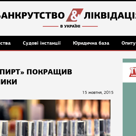
мства
Судові інстанції
Юридична база
Опиту
СПИРТ» ПОКРАЩИВ
НИКИ
15 жовтня, 2015