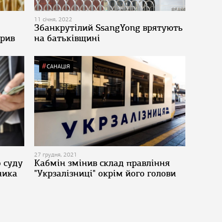
11 січня, 2022
Збанкрутілий SsangYong врятують
брив
на батьківщині
САНАЦІЯ
27 грудня, 2021
о суду
Кабмін змінив склад правління
ника
"Укрзалізниці" окрім його голови