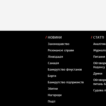
НОВИНИ
СТАТТІ
Законодавство
Аналітик
Резонансні справи
Журналіс
Ліквідація
Питання
Санація
Обговор
Кодексу
Банкрутство фінустанов
Думки
Борги
Обговор
Банкрутство підприємств
питань б
Збитки
Судова 
Нагороди
Події