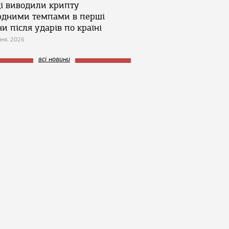
ці виводили крипту
рдними темпами в перші
и після ударів по країні
зня, 2026
всі новини