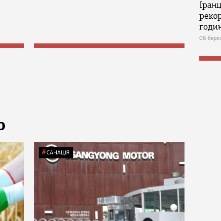
Іран
реко
годин
06 бере
Ю
САНАЦІЯ