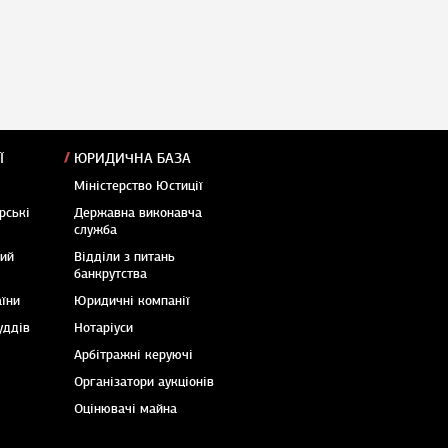
Ї
ЮРИДИЧНА БАЗА
Міністерство Юстиції
рські
Державна виконавча
служба
кий
Відділи з питань
банкрутства
аїни
Юридичні компанії
уддів
Нотаріуси
Арбітражні керуючі
Організатори аукціонів
Оцінювачі майна