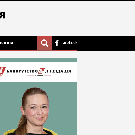
вання
facebook