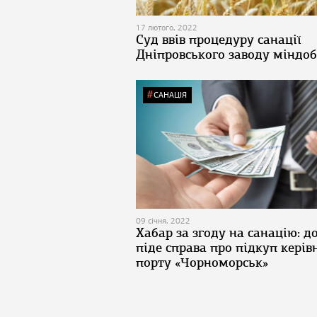
17 лютого, 2022
Суд ввів процедуру санації
Дніпровського заводу міндо
САНАЦІЯ
09 січня, 2022
Хабар за згоду на санацію: д
піде справа про підкуп керів
порту «Чорноморськ»