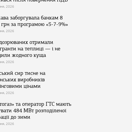
зня, 2026
ава заборгувала банкам 8
 грн за програмою «5-7-9%»
зня, 2026
ідозрюваних отримали
гранти на теплиці — і не
дили жодного куща
зня, 2026
ський сир тисне на
їнських виробників
інговими цінами
зня, 2026
тогаз» та оператор ГТС мають
увати 484 МВт розподіленої
ації до зими
зня, 2026