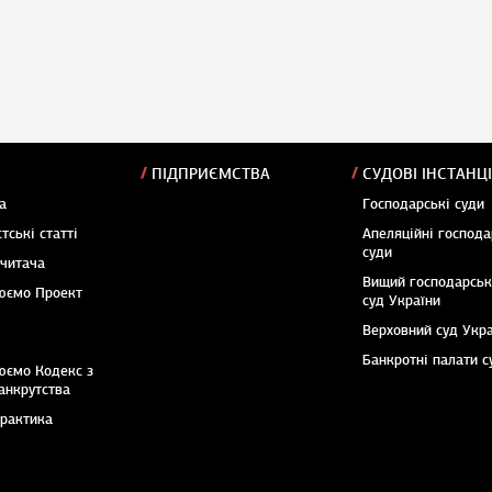
ПІДПРИЄМСТВА
СУДОВІ ІНСТАНЦІ
а
Господарські суди
тські статті
Апеляційні господа
суди
 читача
Вищий господарсь
юємо Проект
суд України
Верховний суд Укр
Банкротні палати с
юємо Кодекс з
анкрутства
практика