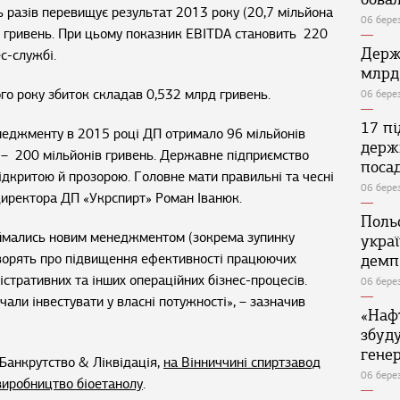
ть разів перевищує результат 2013 року (20,7 мільйона
06 бере
в гривень. При цьому показник EBITDA становить 220
Держ
ес-службі.
млрд
го року збиток складав 0,532 млрд гривень.
06 бере
17 п
неджменту в 2015 році ДП отримало 96 мільйонів
держ
и – 200 мільйонів гривень. Державне підприємство
поса
ідкритою й прозорою. Головне мати правильні та чесні
06 бере
 директора ДП «Укрспирт» Роман Іванюк.
Поль
иймались новим менеджментом (зокрема зупинку
укра
говорять про підвищення ефективності працюючих
демп
стративних та інших операційних бізнес-процесів.
06 бере
чали інвестувати у власні потужності», – зазначив
«Наф
збуд
генер
Банкрутство & Ліквідація,
на Вінниччині спиртзавод
06 бере
виробництво біоетанолу
.