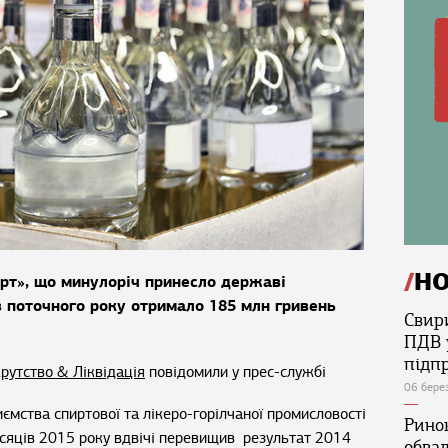
Н
рт», що минулоріч принесло державі
ів поточного року отримало 185 млн гривень
Свир
ПДВ 
підп
рутство & Ліквідація
повідомили у прес-службі
06 бере
ємства спиртової та лікеро-горілчаної промисловості
Ринок
ісяців 2015 року вдвічі перевищив результат 2014
обва