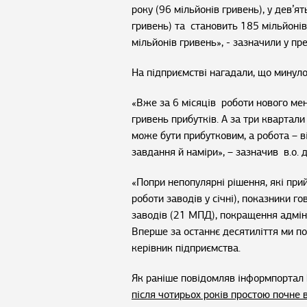
року (96 мільйонів гривень), у дев’я
гривень) та становить 185 мільйоні
мільйонів гривень», - зазначили у пр
На підприємстві нагадали, що минуло
«Вже за 6 місяців роботи нового ме
гривень прибутків. А за три квартал
може бути прибутковим, а робота – в
завдання й наміри», – зазначив в.о.
«Попри непопулярні рішення, які пр
роботи заводів у січні), показники 
заводів (21 МПД), покращення адміні
Вперше за останнє десятиліття ми по
керівник підприємства.
Як раніше повідомляв інформпортал 
після чотирьох років простою почне 