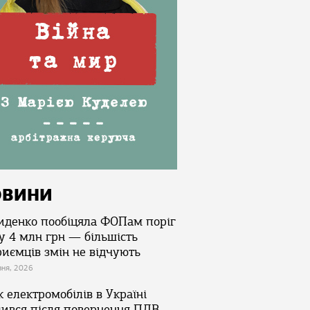
ОВИНИ
иденко пообіцяла ФОПам поріг
у 4 млн грн — більшість
риємців змін не відчують
зня, 2026
 електромобілів в Україні
лився після повернення ПДВ