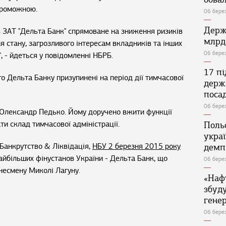
проможною.
06 бере
Держ
в ЗАТ "Дельта Банк" спрямоване на зниження ризиків
млрд
 стану, загрозливого інтересам вкладників та інших
06 бере
, - йдеться у повідомленні НБРБ.
17 п
 Дельта Банку призупинені на період дії тимчасової
держ
поса
06 бере
 Олександр Педько. Йому доручено вжити функції
ти склад тимчасової адміністрації.
Поль
укра
Банкрутство & Ліквідація,
НБУ 2 березня 2015 року
демп
айбільших фінустанов України - Дельта Банк, що
06 бере
несмену Миколі Лагуну.
«Наф
збуд
генер
06 бере