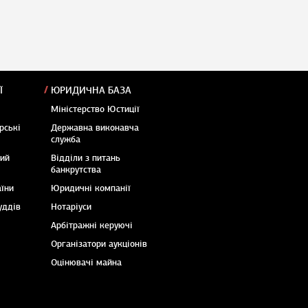
Ї
ЮРИДИЧНА БАЗА
Міністерство Юстиції
рські
Державна виконавча
служба
кий
Відділи з питань
банкрутства
аїни
Юридичні компанії
уддів
Нотаріуси
Арбітражні керуючі
Організатори аукціонів
Оцінювачі майна