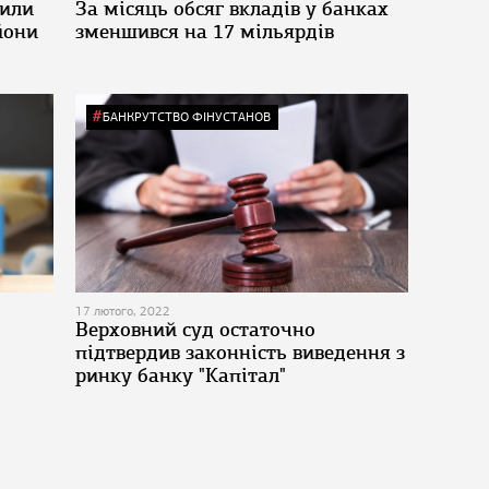
сили
За місяць обсяг вкладів у банках
йони
зменшився на 17 мільярдів
БАНКРУТСТВО ФІНУСТАНОВ
17 лютого, 2022
Верховний суд остаточно
підтвердив законність виведення з
ринку банку "Капітал"