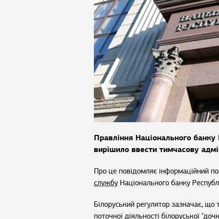
Правління Національного банку 
вирішило ввести тимчасову адмі
Про це повідомляє інформаційний п
службу
Національного банку Республі
Білоруський регулятор зазначає, що та
поточної діяльності білоруської "доч