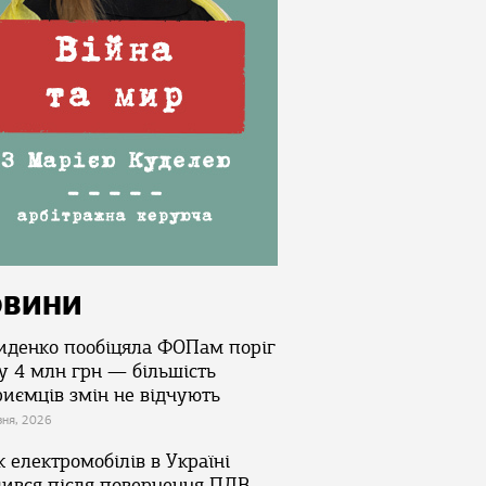
ОВИНИ
иденко пообіцяла ФОПам поріг
у 4 млн грн — більшість
риємців змін не відчують
зня, 2026
 електромобілів в Україні
лився після повернення ПДВ