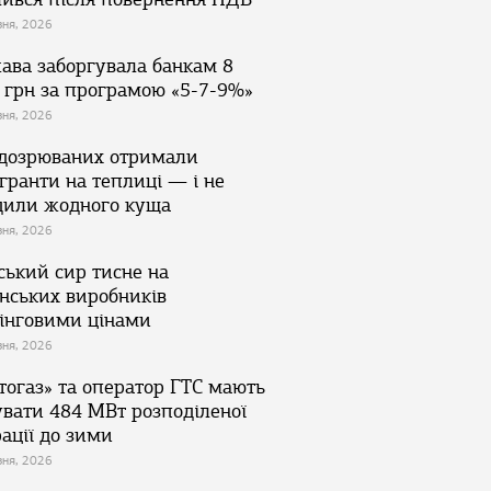
зня, 2026
ава заборгувала банкам 8
 грн за програмою «5-7-9%»
зня, 2026
ідозрюваних отримали
гранти на теплиці — і не
дили жодного куща
зня, 2026
ський сир тисне на
їнських виробників
інговими цінами
зня, 2026
тогаз» та оператор ГТС мають
увати 484 МВт розподіленої
ації до зими
зня, 2026