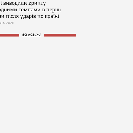
ці виводили крипту
рдними темпами в перші
и після ударів по країні
зня, 2026
всі новини