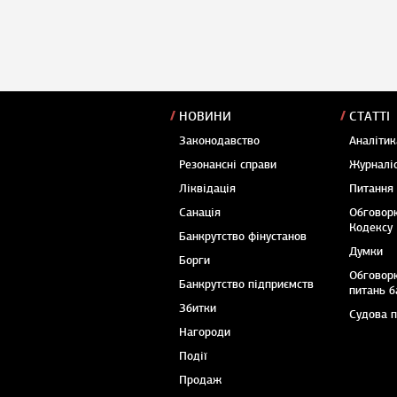
НОВИНИ
СТАТТІ
Законодавство
Аналітик
Резонансні справи
Журналіс
Ліквідація
Питання
Санація
Обговор
Кодексу
Банкрутство фінустанов
Думки
Борги
Обговор
Банкрутство підприємств
питань б
Збитки
Судова 
Нагороди
Події
Продаж