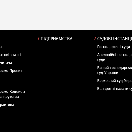
ПІДПРИЄМСТВА
СУДОВІ ІНСТАНЦІ
а
Господарські суди
тські статті
Апеляційні господа
суди
 читача
Вищий господарсь
юємо Проект
суд України
Верховний суд Укр
Банкротні палати с
юємо Кодекс з
анкрутства
практика