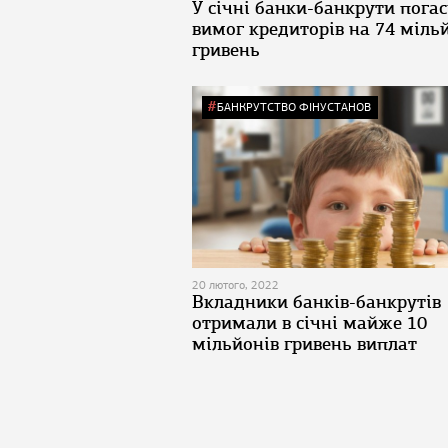
У січні банки-банкрути пога
вимог кредиторів на 74 міль
гривень
БАНКРУТСТВО ФІНУСТАНОВ
20 лютого, 2022
Вкладники банків-банкрутів
отримали в січні майже 10
мільйонів гривень виплат