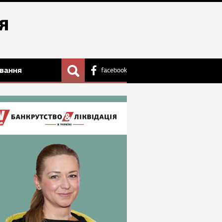
вання
facebook