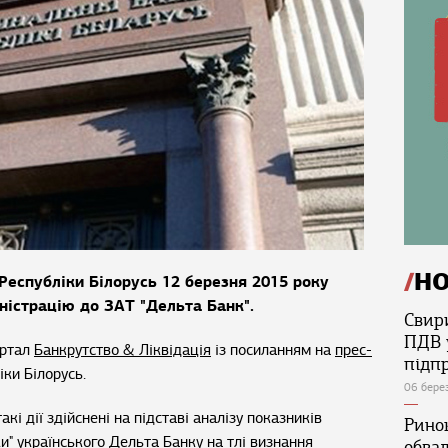
Н
Республіки Білорусь 12 березня 2015 року
ністрацію до ЗАТ "Дельта Банк".
Свир
ПДВ 
ортал
Банкрутство & Ліквідація
із посиланням на
прес-
підп
ки Білорусь.
06 бере
кі дії здійснені на підставі аналізу показників
Ринок
ки" українського Дельта Банку на тлі визнання
обва