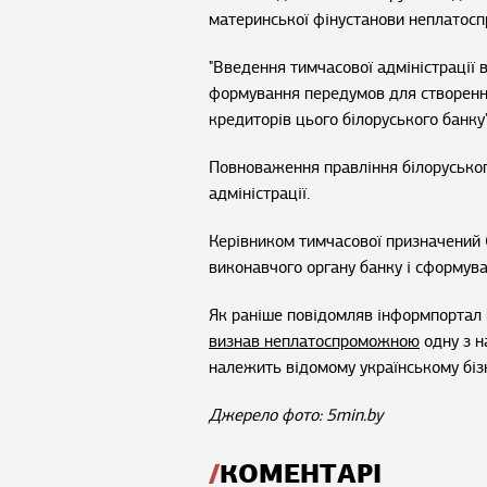
материнської фінустанови неплатос
"Введення тимчасової адміністрації 
формування передумов для створення
кредиторів цього білоруського банку"
Повноваження правління білоруського
адміністрації.
Керівником тимчасової призначений
виконавчого органу банку і сформува
Як раніше повідомляв інформпортал 
визнав неплатоспроможною
одну з н
належить відомому українському біз
Джерело фото: 5min.by
КОМЕНТАРІ