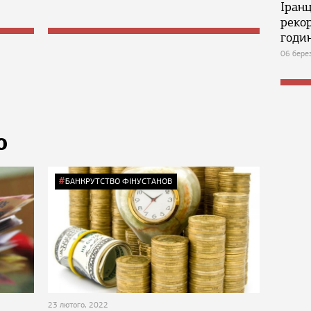
Іран
реко
годин
06 бере
Ю
БАНКРУТСТВО ФІНУСТАНОВ
23 лютого, 2022