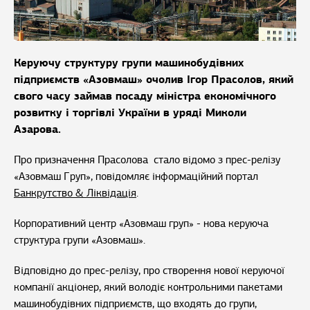
Керуючу структуру групи машинобудівних
підприємств «Азовмаш» очолив Ігор Прасолов, який
свого часу займав посаду міністра економічного
розвитку і торгівлі України в уряді Миколи
Азарова.
Про призначення Прасолова стало відомо з прес-релізу
«Азовмаш Груп», повідомляє інформаційний портал
Банкрутство & Ліквідація
.
Корпоративний центр «Азовмаш груп» - нова керуюча
структура групи «Азовмаш».
Відповідно до прес-релізу, про створення нової керуючої
компанії акціонер, який володіє контрольними пакетами
машинобудівних підприємств, що входять до групи,