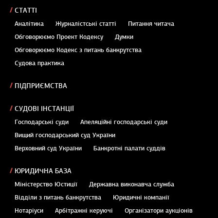
СТАТТІ
Аналітика
Журналістські статті
Питання читача
Обговорюємо Проект Кодексу
Думки
Обговорюємо Кодекс з питань банкрутства
Судова практика
ПІДПРИЄМСТВА
СУДОВІ ІНСТАНЦІЇ
Господарські суди
Апеляційні господарські суди
Вищий господарський суд України
Верховний суд України
Банкротні палати суддів
ЮРИДИЧНА БАЗА
Міністерство Юстиції
Державна виконавча служба
Відділи з питань банкрутства
Юридичні компанії
Нотаріуси
Арбітражні керуючі
Організатори аукціонів