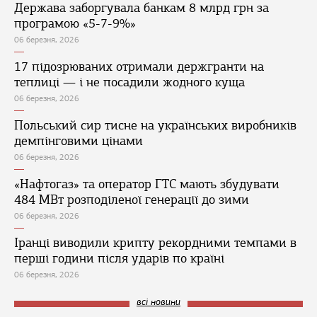
Держава заборгувала банкам 8 млрд грн за
програмою «5-7-9%»
06 березня, 2026
17 підозрюваних отримали держгранти на
теплиці — і не посадили жодного куща
06 березня, 2026
Польський сир тисне на українських виробників
демпінговими цінами
06 березня, 2026
«Нафтогаз» та оператор ГТС мають збудувати
484 МВт розподіленої генерації до зими
06 березня, 2026
Іранці виводили крипту рекордними темпами в
перші години після ударів по країні
06 березня, 2026
всі новини