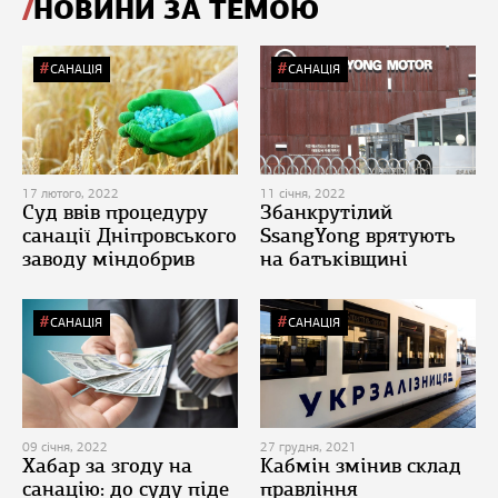
НОВИНИ ЗА ТЕМОЮ
САНАЦІЯ
САНАЦІЯ
17 лютого, 2022
11 січня, 2022
Суд ввів процедуру
Збанкрутілий
санації Дніпровського
SsangYong врятують
заводу міндобрив
на батьківщині
САНАЦІЯ
САНАЦІЯ
09 січня, 2022
27 грудня, 2021
Хабар за згоду на
Кабмін змінив склад
санацію: до суду піде
правління