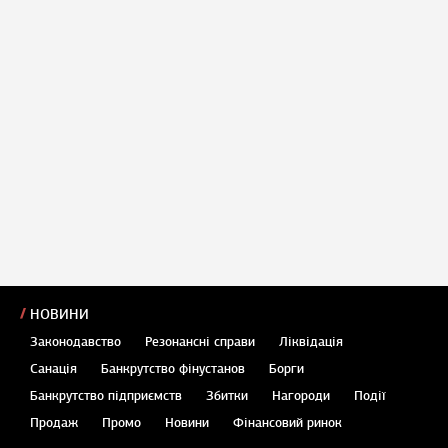
НОВИНИ
Законодавство
Резонансні справи
Ліквідація
Санація
Банкрутство фінустанов
Борги
Банкрутство підприємств
Збитки
Нагороди
Події
Продаж
Промо
Новини
Фінансовий ринок