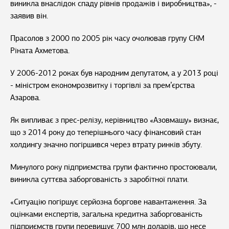
виникла внаслідок спаду рівнів продажів і виробництва», -
заявив він.
Прасолов з 2000 по 2005 рік часу очолював групу СКМ
Ріната Ахметова.
У 2006-2012 роках був народним депутатом, а у 2013 році
- міністром економрозвитку і торгівлі за прем’єрства
Азарова.
Як випливає з прес-релізу, керівництво «Азовмашу» визнає,
що з 2014 року до теперішнього часу фінансовий стан
холдингу значно погіршився через втрату ринків збуту.
Минулого року підприємства групи фактично простоювали,
виникла суттєва заборгованість з заробітної плати.
«Ситуацію погіршує серйозна боргове навантаження. За
оцінками експертів, загальна кредитна заборгованість
підприємств групи перевищує 700 млн доларів, що несе