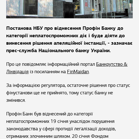
Постанова НБУ про віднесення Профін Банку до
категорії неплатоспроможних діє і буде діяти до
винесення рішення апеляційної інстанції, - зазначає
прес-служба Національного банку України.
Про це повідомляє інформаційний портал
Банкрутство &
Ліквідація
із посиланням на
FinMaidan
.
За інформацією регулятора, остаточне рішення про статус
фінустанови ще не прийнято, тому статус банку не
змінився.
Профін Банк був віднесений до категорії
неплатоспроможних 19 січня унаслідок порушення
законодавства у сфері протидії легалізації доходів,
отриманих злочинним шляхом. 20 січня Фондом