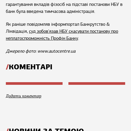
гарантування вкладів фізосіб на підставі постанови НБУ в
банк була введена тимчасова адміністрація.
Як раніше повідомляв інформпортал Банкрутство &
Ліквідація,
суд зобов'язав НБУ скасувати постанову про
неплатоспроможність Профін Банку
.
Джерело фото: www.autocentre.ua
КОМЕНТАРІ
Додати коментар