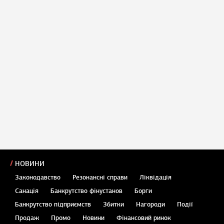
НОВИНИ
Законодавство
Резонансні справи
Ліквідація
Санація
Банкрутство фінустанов
Борги
Банкрутство підприємств
Збитки
Нагороди
Події
Продаж
Промо
Новини
Фінансовий ринок