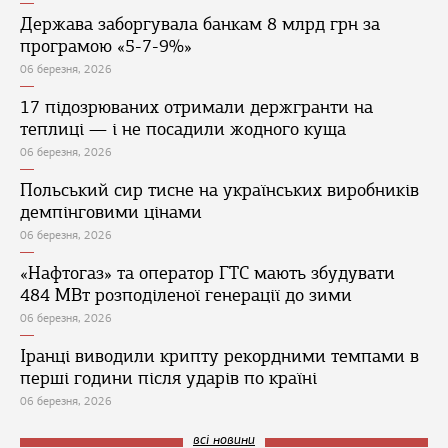
Держава заборгувала банкам 8 млрд грн за
програмою «5-7-9%»
06 березня, 2026
17 підозрюваних отримали держгранти на
теплиці — і не посадили жодного куща
06 березня, 2026
Польський сир тисне на українських виробників
демпінговими цінами
06 березня, 2026
«Нафтогаз» та оператор ГТС мають збудувати
484 МВт розподіленої генерації до зими
06 березня, 2026
Іранці виводили крипту рекордними темпами в
перші години після ударів по країні
06 березня, 2026
всі новини