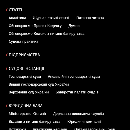
СТАТТІ
Аналітика
Журналістські статті
Питання читача
Обговорюємо Проект Кодексу
Думки
Обговорюємо Кодекс з питань банкрутства
Судова практика
ПІДПРИЄМСТВА
СУДОВІ ІНСТАНЦІЇ
Господарські суди
Апеляційні господарські суди
Вищий господарський суд України
Верховний суд України
Банкротні палати суддів
ЮРИДИЧНА БАЗА
Міністерство Юстиції
Державна виконавча служба
Відділи з питань банкрутства
Юридичні компанії
Нотаріуси
Арбітражні керуючі
Організатори аукціонів