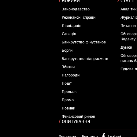
НОВИНИ
СТАТТІ
Законодавство
Аналітик
Резонансні справи
Журналіс
Ліквідація
Питання
Санація
Обговор
Кодексу
Банкрутство фінустанов
Думки
Борги
Обговор
Банкрутство підприємств
питань б
Збитки
Судова 
Нагороди
Події
Продаж
Промо
Новини
Фінансовий ринок
ОПИТУВАННЯ
Про проект
Контакти
facebook