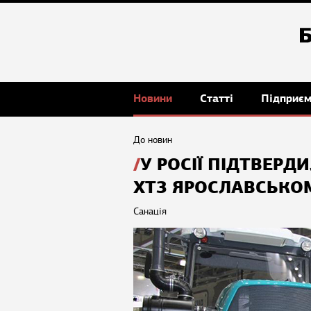
Новини
Статті
Підприє
До новин
У РОСІЇ ПІДТВЕР
ХТЗ ЯРОСЛАВСЬКО
Санація