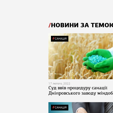
НОВИНИ ЗА ТЕМО
САНАЦІЯ
17 лютого, 2022
Суд ввів процедуру санації
Дніпровського заводу міндо
САНАЦІЯ