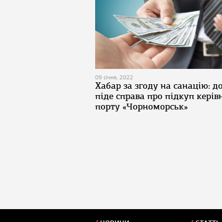
09 січня, 2022
Хабар за згоду на санацію: д
піде справа про підкуп керів
порту «Чорноморськ»