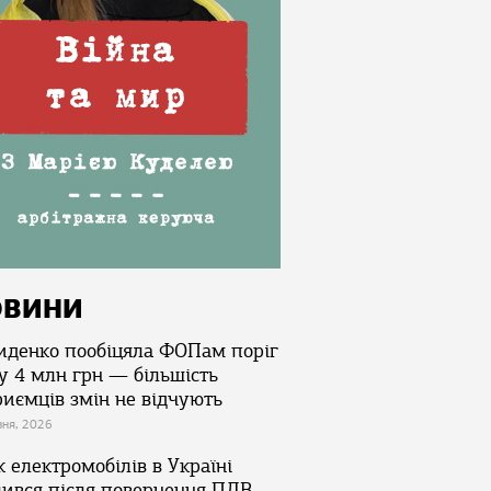
ОВИНИ
иденко пообіцяла ФОПам поріг
у 4 млн грн — більшість
риємців змін не відчують
зня, 2026
 електромобілів в Україні
лився після повернення ПДВ