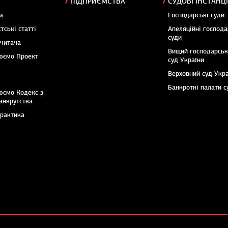
ПІДПРИЄМСТВА
СУДОВІ ІНСТАНЦІ
а
Господарські суди
тські статті
Апеляційні господа
суди
 читача
Вищий господарсь
юємо Проект
суд України
Верховний суд Укр
Банкротні палати с
юємо Кодекс з
анкрутства
практика