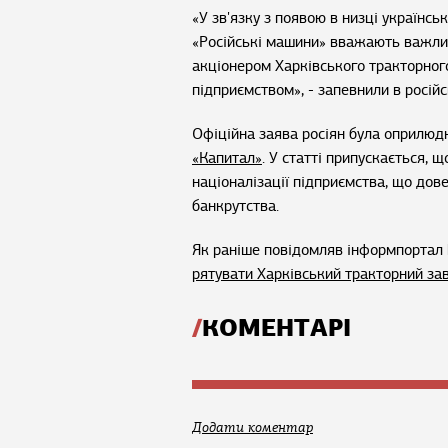
«У зв'язку з появою в низці українсь
«Російські машини» вважають важливи
акціонером Харківського тракторного
підприємством», - запевнили в росій
Офіційна заява росіян була оприлюдн
«Капитал»
. У статті припускається,
націоналізації підприємства, що до
банкрутства.
Як раніше повідомляв інформпортал 
рятувати Харківський тракторний за
КОМЕНТАРІ
Додати коментар