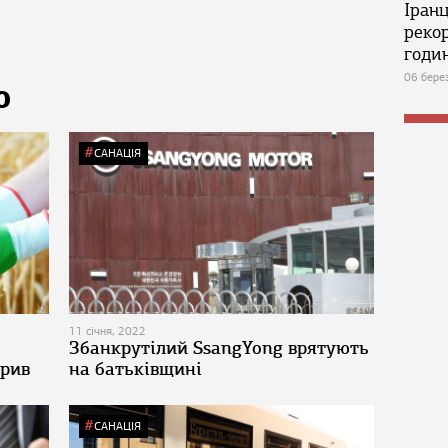
Іран
реко
годин
06 бере
Ю
САНАЦІЯ
11 січня, 2022
Збанкрутілий SsangYong врятують
брив
на батьківщині
САНАЦІЯ