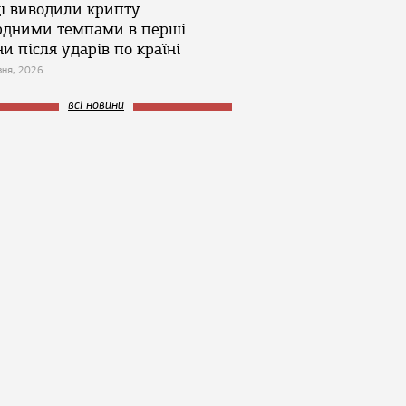
ці виводили крипту
рдними темпами в перші
и після ударів по країні
зня, 2026
всі новини