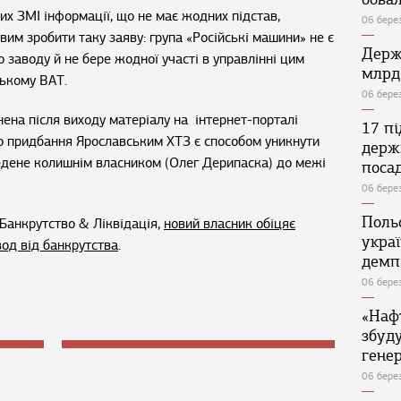
ких ЗМІ інформації, що не має жодних підстав,
06 бере
м зробити таку заяву: група «Російські машини» не є
Держ
 заводу й не бере жодної участі в управлінні цим
млрд
ському ВАТ.
06 бере
ена після виходу матеріалу на інтернет-порталі
17 п
 що придбання Ярославським ХТЗ є способом уникнути
держ
ведене колишнім власником (Олег Дерипаска) до межі
поса
06 бере
Поль
Банкрутство & Ліквідація,
новий власник обіцяє
укра
вод від банкрутства
.
демп
06 бере
«Наф
збуд
генер
06 бере