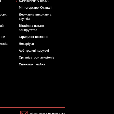
Ї
ЮРИДИЧНА БАЗА
Міністерство Юстиції
рські
Державна виконавча
служба
кий
Відділи з питань
банкрутства
аїни
Юридичні компанії
уддів
Нотаріуси
Арбітражні керуючі
Організатори аукціонів
Оцінювачі майна
підписатися на розсилку