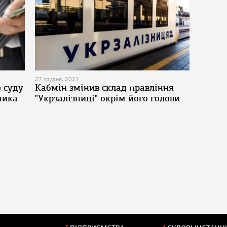
27 грудня, 2021
о суду
Кабмін змінив склад правління
ника
"Укрзалізниці" окрім його голови