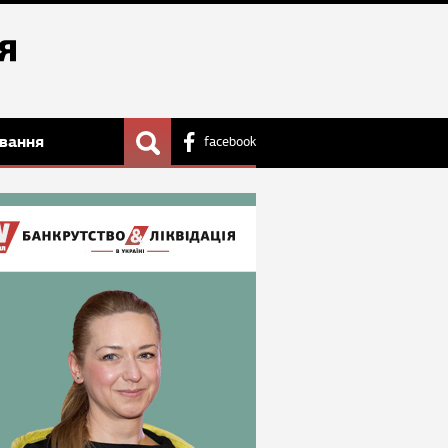
вання
facebook