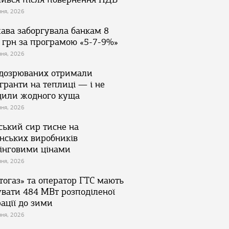
зня, 2026
ава заборгувала банкам 8
 грн за програмою «5-7-9%»
зня, 2026
ідозрюваних отримали
гранти на теплиці — і не
дили жодного куща
зня, 2026
ський сир тисне на
їнських виробників
інговими цінами
зня, 2026
тогаз» та оператор ГТС мають
увати 484 МВт розподіленої
ації до зими
зня, 2026