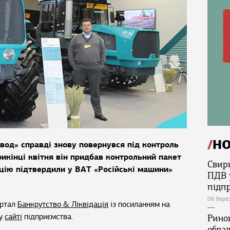
Н
вод» справді знову повернувся під контроль
икінці квітня він придбав контрольний пакет
Свир
ацію підтвердили у ВАТ «Російські машини»
ПДВ 
підп
06 бере
ортал
Банкрутство & Ліквідація
із посиланням на
му
сайті
підприємства.
Ринок
обва