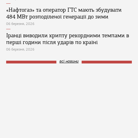
«Нафтогаз» та оператор ГТС мають збудувати
484 МВт розподіленої генерації до зими
06 березня, 2026
Іранці виводили крипту рекордними темпами в
перші години після ударів по країні
06 березня, 2026
всі новини