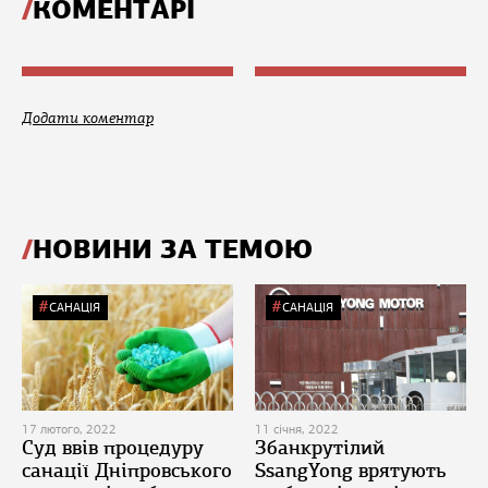
КОМЕНТАРІ
Додати коментар
НОВИНИ ЗА ТЕМОЮ
САНАЦІЯ
САНАЦІЯ
17 лютого, 2022
11 січня, 2022
Суд ввів процедуру
Збанкрутілий
санації Дніпровського
SsangYong врятують