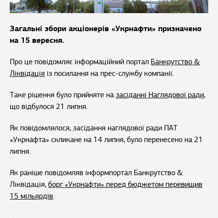
Загальні збори акціонерів «Укрнафти» призначено
на 15 вересня.
Про це повідомляє інформаційний портал
Банкрутство &
Ліквідація
із посилання на прес-службу компанії.
Таке рішення було прийняте на
засіданні Наглядової ради
,
що відбулося 21 липня.
Як повідомлялося, засідання наглядової ради ПАТ
«Укрнафта» скликане на 14 липня, було перенесено на 21
липня.
Як раніше повідомляв інформпортал Банкрутство &
Ліквідація,
борг «Укрнафти» перед бюджетом перевищив
15 мільярдів
.