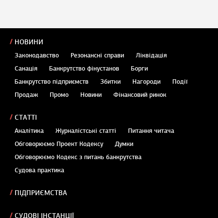
НОВИНИ
Законодавство
Резонансні справи
Ліквідація
Санація
Банкрутство фінустанов
Борги
Банкрутство підприємств
Збитки
Нагороди
Події
Продаж
Промо
Новини
Фінансовий ринок
СТАТТІ
Аналітика
Журналістські статті
Питання читача
Обговорюємо Проект Кодексу
Думки
Обговорюємо Кодекс з питань банкрутства
Судова практика
ПІДПРИЄМСТВА
СУДОВІ ІНСТАНЦІЇ