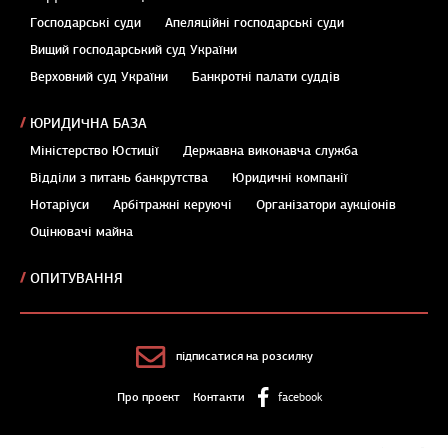
Господарські суди
Апеляційні господарські суди
Вищий господарський суд України
Верховний суд України
Банкротні палати суддів
ЮРИДИЧНА БАЗА
Міністерство Юстиції
Державна виконавча служба
Відділи з питань банкрутства
Юридичні компанії
Нотаріуси
Арбітражні керуючі
Організатори аукціонів
Оцінювачі майна
ОПИТУВАННЯ
підписатися на розсилку
Про проект
Контакти
facebook