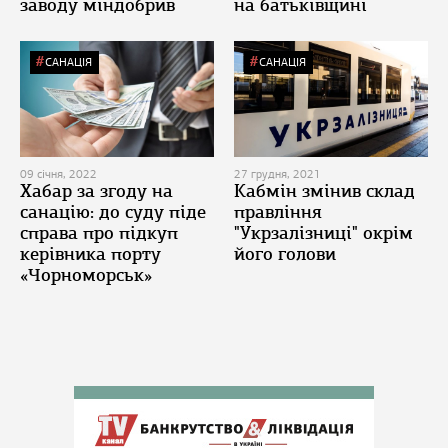
заводу міндобрив
на батьківщині
САНАЦІЯ
САНАЦІЯ
09 січня, 2022
27 грудня, 2021
Хабар за згоду на
Кабмін змінив склад
санацію: до суду піде
правління
справа про підкуп
"Укрзалізниці" окрім
керівника порту
його голови
«Чорноморськ»