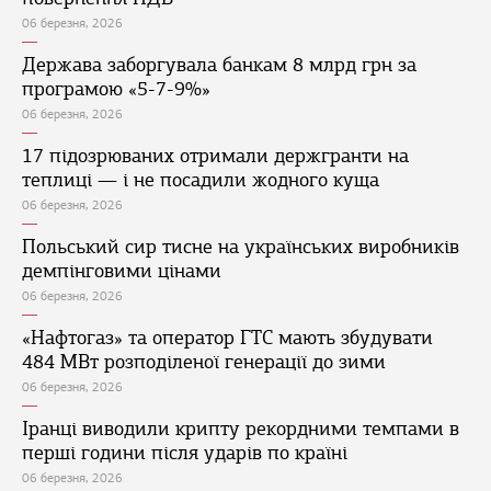
06 березня, 2026
Держава заборгувала банкам 8 млрд грн за
програмою «5-7-9%»
06 березня, 2026
17 підозрюваних отримали держгранти на
теплиці — і не посадили жодного куща
06 березня, 2026
Польський сир тисне на українських виробників
демпінговими цінами
06 березня, 2026
«Нафтогаз» та оператор ГТС мають збудувати
484 МВт розподіленої генерації до зими
06 березня, 2026
Іранці виводили крипту рекордними темпами в
перші години після ударів по країні
06 березня, 2026