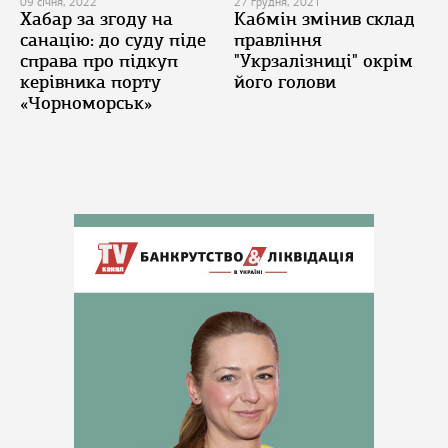
09 січня, 2022
27 грудня, 2021
Хабар за згоду на
Кабмін змінив склад
санацію: до суду піде
правління
справа про підкуп
"Укрзалізниці" окрім
керівника порту
його голови
«Чорноморськ»