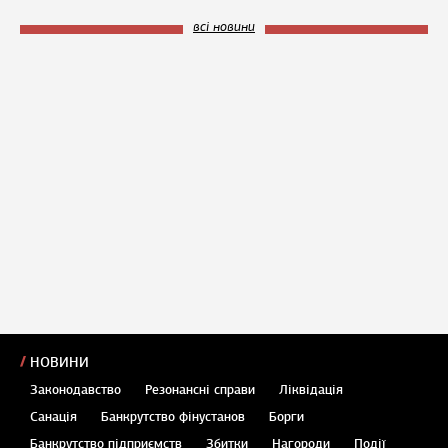
всі новини
НОВИНИ
Законодавство
Резонансні справи
Ліквідація
Санація
Банкрутство фінустанов
Борги
Банкрутство підприємств
Збитки
Нагороди
Події