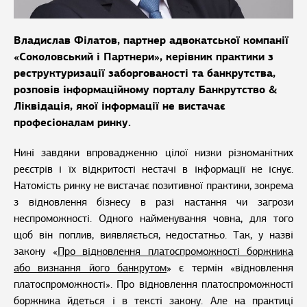
Владислав Філатов, партнер адвокатської компанії
«Соколовський і Партнери», керівник практики з
реструктуризації заборгованості та банкрутства,
розповів інформаційному порталу Банкрутство &
Ліквідація, якої інформації не вистачає
професіоналам ринку.
Нині завдяки впровадженню цілої низки різноманітних
реєстрів і їх відкритості нестачі в інформації не існує.
Натомість ринку не вистачає позитивної практики, зокрема
з відновлення бізнесу в разі настання чи загрози
неспроможності. Одного найменування човна, для того
щоб він поплив, виявляється, недостатньо. Так, у назві
закону «
Про відновлення платоспроможності боржника
або визнання його банкрутом
» є термін «відновлення
платоспроможності». Про відновлення платоспроможності
боржника йдеться і в тексті закону. Але на практиці