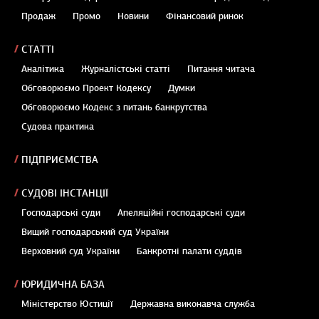
Продаж
Промо
Новини
Фінансовий ринок
СТАТТІ
Аналітика
Журналістські статті
Питання читача
Обговорюємо Проект Кодексу
Думки
Обговорюємо Кодекс з питань банкрутства
Судова практика
ПІДПРИЄМСТВА
СУДОВІ ІНСТАНЦІЇ
Господарські суди
Апеляційні господарські суди
Вищий господарський суд України
Верховний суд України
Банкротні палати суддів
ЮРИДИЧНА БАЗА
Міністерство Юстиції
Державна виконавча служба