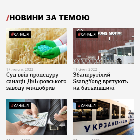
НОВИНИ ЗА ТЕМОЮ
САНАЦІЯ
САНАЦІЯ
17 лютого, 2022
11 січня, 2022
Суд ввів процедуру
Збанкрутілий
санації Дніпровського
SsangYong врятують
заводу міндобрив
на батьківщині
САНАЦІЯ
САНАЦІЯ