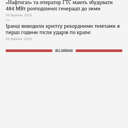
«Нафтогаз» та оператор ГТС мають збудувати
484 МВт розподіленої генерації до зими
06 березня, 2026
Іранці виводили крипту рекордними темпами в
перші години після ударів по країні
06 березня, 2026
всі новини