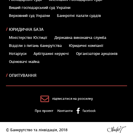
Вищий господарський суд України
Верховний суд України
Банкротні палати суддів
ЮРИДИЧНА БАЗА
Міністерство Юстиції
Державна виконавча служба
Відділи з питань банкрутства
Юридичні компанії
Нотаріуси
Арбітражні керуючі
Організатори аукціонів
Оцінювачі майна
ОПИТУВАННЯ
підписатися на розсилку
Про проект
Контакти
facebook
© Банкрутство та ліквідація, 2018