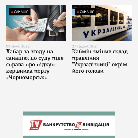
САНАЦІЯ
САНАЦІЯ
09 січня, 2022
27 грудня, 2021
Хабар за згоду на
Кабмін змінив склад
санацію: до суду піде
правління
справа про підкуп
"Укрзалізниці" окрім
керівника порту
його голови
«Чорноморськ»