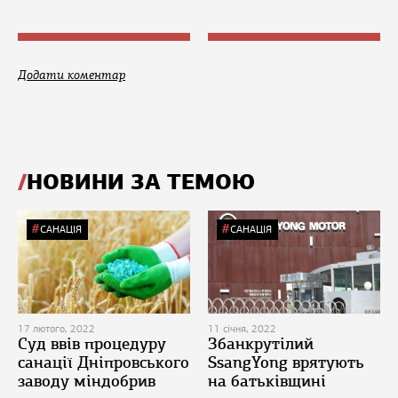
Додати коментар
НОВИНИ ЗА ТЕМОЮ
САНАЦІЯ
САНАЦІЯ
17 лютого, 2022
11 січня, 2022
Суд ввів процедуру
Збанкрутілий
санації Дніпровського
SsangYong врятують
заводу міндобрив
на батьківщині