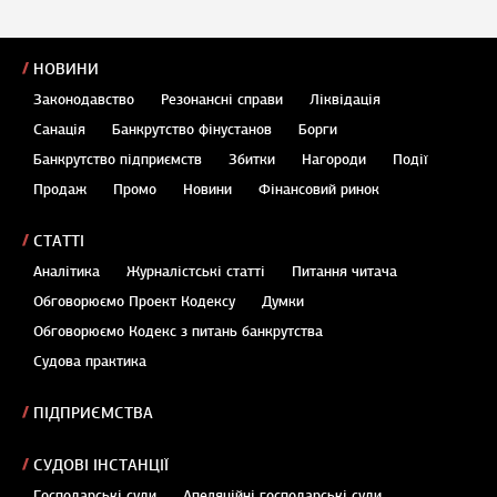
НОВИНИ
Законодавство
Резонансні справи
Ліквідація
Санація
Банкрутство фінустанов
Борги
Банкрутство підприємств
Збитки
Нагороди
Події
Продаж
Промо
Новини
Фінансовий ринок
СТАТТІ
Аналітика
Журналістські статті
Питання читача
Обговорюємо Проект Кодексу
Думки
Обговорюємо Кодекс з питань банкрутства
Судова практика
ПІДПРИЄМСТВА
СУДОВІ ІНСТАНЦІЇ
Господарські суди
Апеляційні господарські суди