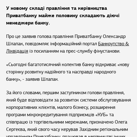
У новому складі правління та керівництва
Приватбанку майже половину складають діючі
менеджери банку.
Про це заявив голова правління Приватбанку Олександр
Шлапак, повідомляє інформаційний портал
Банкрутство &
Ліквідація
із посиланням на прес-службу фінустанови.
«Сьогодні багатотисячний колектив банку відкриває «нову
сторінку розвитку надійного та насправді народного
банку», - заявив Шлапак.
За його словами, першим заступником голови правління,
який буде відповідати за розвиток системи обслуговування
корпоративних клієнтів, малого бізнесу, розширення
програми мікрокредитування підприємців «КУБ» та
співпрацю із торгівельними мережами, призначено Олега
Сергеєва, який свого часу керував Західним регіональним
управлінням Приватбанку, працював в керівництві інших