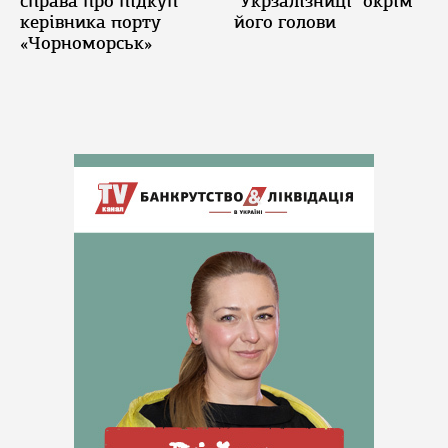
справа про підкуп
"Укрзалізниці" окрім
керівника порту
його голови
«Чорноморськ»