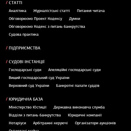
СТАТТІ
Аналітика
Журналістські статті
Питання читача
Обговорюємо Проект Кодексу
Думки
Обговорюємо Кодекс з питань банкрутства
Судова практика
ПІДПРИЄМСТВА
СУДОВІ ІНСТАНЦІЇ
Господарські суди
Апеляційні господарські суди
Вищий господарський суд України
Верховний суд України
Банкротні палати суддів
ЮРИДИЧНА БАЗА
Міністерство Юстиції
Державна виконавча служба
Відділи з питань банкрутства
Юридичні компанії
Нотаріуси
Арбітражні керуючі
Організатори аукціонів