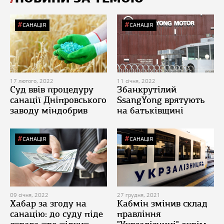
САНАЦІЯ
САНАЦІЯ
17 лютого, 2022
11 січня, 2022
Суд ввів процедуру
Збанкрутілий
санації Дніпровського
SsangYong врятують
заводу міндобрив
на батьківщині
САНАЦІЯ
САНАЦІЯ
09 січня, 2022
27 грудня, 2021
Хабар за згоду на
Кабмін змінив склад
санацію: до суду піде
правління