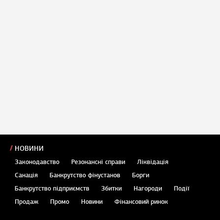
НОВИНИ
Законодавство
Резонансні справи
Ліквідація
Санація
Банкрутство фінустанов
Борги
Банкрутство підприємств
Збитки
Нагороди
Події
Продаж
Промо
Новини
Фінансовий ринок