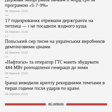
програмою «5-7-9%»
06 березня, 2026
17 підозрюваних отримали держгранти на
теплиці — і не посадили жодного куща
06 березня, 2026
Польський сир тисне на українських виробників
демпінговими цінами
06 березня, 2026
«Нафтогаз» та оператор ГТС мають збудувати
484 МВт розподіленої генерації до зими
06 березня, 2026
Іранці виводили крипту рекордними темпами в
перші години після ударів по країні
06 березня, 2026
всі новини