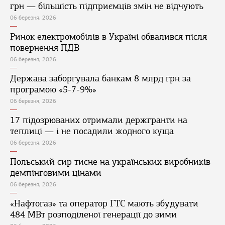
грн — більшість підприємців змін не відчують
06 березня, 2026
Ринок електромобілів в Україні обвалився після
повернення ПДВ
06 березня, 2026
Держава заборгувала банкам 8 млрд грн за
програмою «5-7-9%»
06 березня, 2026
17 підозрюваних отримали держгранти на
теплиці — і не посадили жодного куща
06 березня, 2026
Польський сир тисне на українських виробників
демпінговими цінами
06 березня, 2026
«Нафтогаз» та оператор ГТС мають збудувати
484 МВт розподіленої генерації до зими