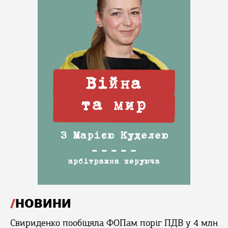
НОВИНИ
Свириденко пообіцяла ФОПам поріг ПДВ у 4 млн