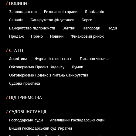
НОВИНИ
Законодавство
Резонансні справи
Ліквідація
Санація
Банкрутство фінустанов
Борги
Банкрутство підприємств
Збитки
Нагороди
Події
Продаж
Промо
Новини
Фінансовий ринок
СТАТТІ
Аналітика
Журналістські статті
Питання читача
Обговорюємо Проект Кодексу
Думки
Обговорюємо Кодекс з питань банкрутства
Судова практика
ПІДПРИЄМСТВА
СУДОВІ ІНСТАНЦІЇ
Господарські суди
Апеляційні господарські суди
Вищий господарський суд України