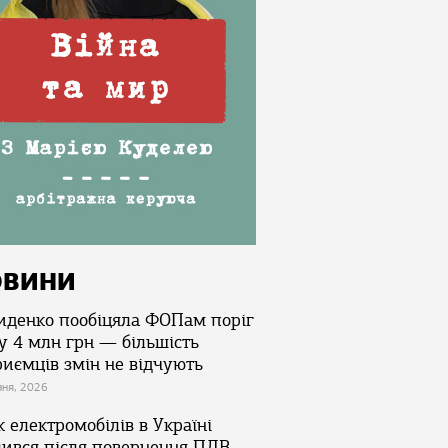
ОВИНИ
иденко пообіцяла ФОПам поріг
у 4 млн грн — більшість
риємців змін не відчують
зня, 2026
 електромобілів в Україні
лився після повернення ПДВ