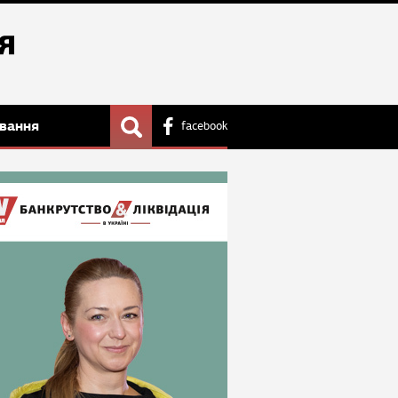
вання
facebook