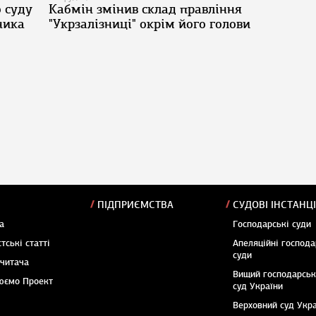
о суду
Кабмін змінив склад правління
ника
"Укрзалізниці" окрім його голови
ПІДПРИЄМСТВА
СУДОВІ ІНСТАНЦІ
а
Господарські суди
тські статті
Апеляційні господа
суди
 читача
Вищий господарсь
юємо Проект
суд України
Верховний суд Укр