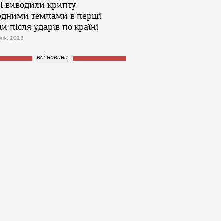
ці виводили крипту
рдними темпами в перші
и після ударів по країні
зня, 2026
всі новини