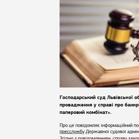
Господарський суд Львівської о
провадження у справі про банк
паперовий комбінат».
Про це повідомляє інформаційний по
пресслужбу
Державної судової адміні
Згідно з повідомленням, справу закр