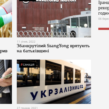
Іран
реко
годин
06 бере
11 січня, 2022
Збанкрутілий SsangYong врятують
брив
на батьківщині
САНАЦІЯ
27 грудня, 2021