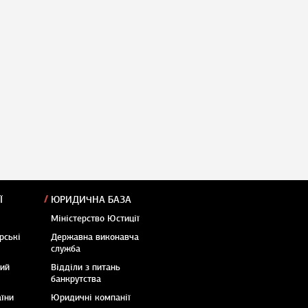
Ї
ЮРИДИЧНА БАЗА
Міністерство Юстиції
рські
Державна виконавча
служба
кий
Відділи з питань
банкрутства
аїни
Юридичні компанії