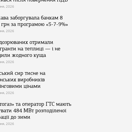
зня, 2026
ава заборгувала банкам 8
 грн за програмою «5-7-9%»
зня, 2026
ідозрюваних отримали
гранти на теплиці — і не
дили жодного куща
зня, 2026
ський сир тисне на
їнських виробників
інговими цінами
зня, 2026
тогаз» та оператор ГТС мають
увати 484 МВт розподіленої
ації до зими
зня, 2026