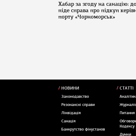
Хабар за згоду на санацію: д
піде справа про підкуп керів
порту «Чорноморськ»
НОВИНИ
СТАТТІ
Законодавство
Аналітик
Резонансні справи
Журналіс
Ліквідація
Питання
Санація
Обговор
Кодексу
Банкрутство фінустанов
Думки