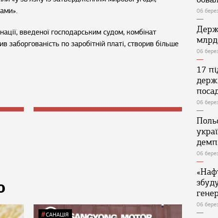
ами».
06 бере
Держ
нації, введеної господарським судом, комбінат
млрд
ив заборгованість по заробітній платі, створив більше
06 бере
17 п
держ
поса
06 бере
Поль
укра
демп
06 бере
«Наф
збуд
Ю
генер
06 бере
САНАЦІЯ