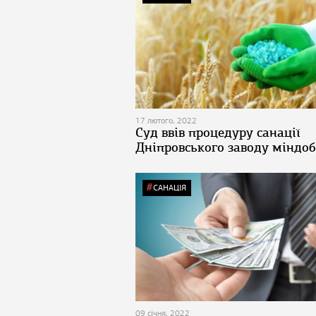
17 лютого, 2022
Суд ввів процедуру санації
Дніпровського заводу міндо
САНАЦІЯ
09 січня, 2022