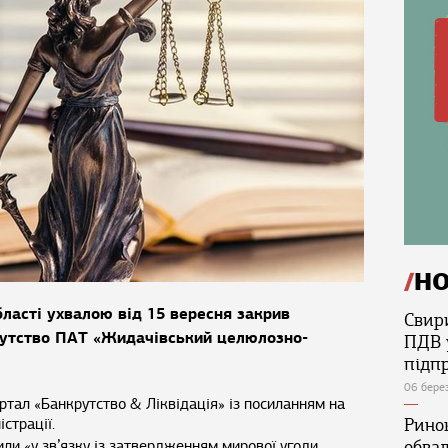
Н
бласті ухвалою від 15 вересня закрив
Свир
рутство ПАТ «Жидачівський целюлозно-
ПДВ 
підп
06 бере
ртал «Банкрутство & Ліквідація» із посиланням на
страції.
Ринок
или «у зв’язку із затвердженням мирової угоди,
обва